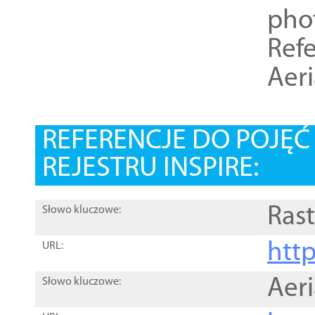
pho
Refe
Aer
REFERENCJE DO POJĘ
REJESTRU INSPIRE:
Rast
Słowo kluczowe:
htt
URL:
Aer
Słowo kluczowe: