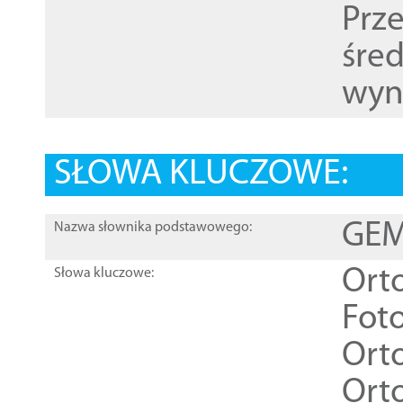
Prz
śre
wyn
SŁOWA KLUCZOWE:
GEME
Nazwa słownika podstawowego:
Ort
Słowa kluczowe:
Foto
Ort
Ort