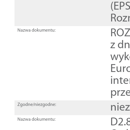
(EPS
Roz
ROZ
Nazwa dokumentu:
z dn
wyk
Euro
inte
prz
nie
Zgodne/niezgodne:
D2.8
Nazwa dokumentu: