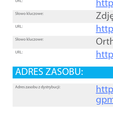
htt
URL:
Zdję
Słowo kluczowe:
htt
URL:
Ort
Słowo kluczowe:
http
URL:
ADRES ZASOBU:
http
Adres zasobu z dystrybucji:
gpm