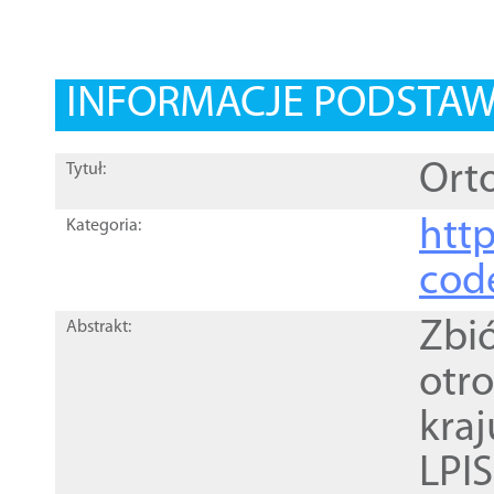
INFORMACJE PODSTA
Orto
Tytuł:
http
Kategoria:
cod
Zbi
Abstrakt:
otr
kra
LPI