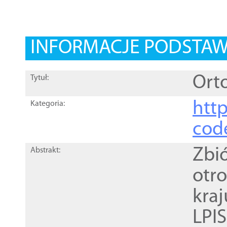
INFORMACJE PODSTA
Orto
Tytuł:
http
Kategoria:
cod
Zbi
Abstrakt:
otr
kra
LPI