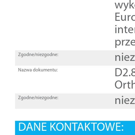
wyk
Euro
inte
prz
nie
Zgodne/niezgodne:
D2.8
Nazwa dokumentu:
Orth
nie
Zgodne/niezgodne:
DANE KONTAKTOWE: