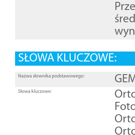
Prz
śre
wyn
SŁOWA KLUCZOWE:
GEME
Nazwa słownika podstawowego:
Ort
Słowa kluczowe:
Foto
Ort
Ort