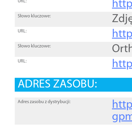
htt
URL:
Zdję
Słowo kluczowe:
htt
URL:
Ort
Słowo kluczowe:
http
URL:
ADRES ZASOBU:
http
Adres zasobu z dystrybucji:
gpm