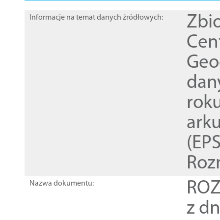
Zbi
Informacje na temat danych źródłowych:
Cen
Geod
dan
rok
ark
(EPS
Roz
ROZ
Nazwa dokumentu:
z dn