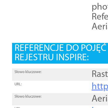
pho
Refe
Aer
REFERENCJE DO POJĘ
REJESTRU INSPIRE:
Rast
Słowo kluczowe:
htt
URL:
Aer
Słowo kluczowe: