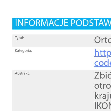
INFORMACJE PODSTA
Orto
Tytuł:
http
Kategoria:
cod
Zbi
Abstrakt:
otr
kra
IKO