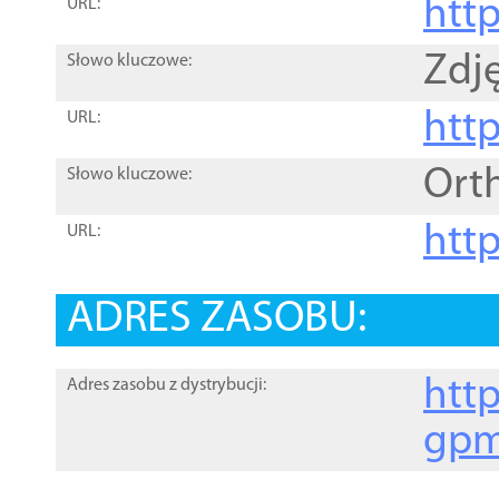
htt
URL:
Zdję
Słowo kluczowe:
htt
URL:
Ort
Słowo kluczowe:
http
URL:
ADRES ZASOBU:
http
Adres zasobu z dystrybucji:
gpm