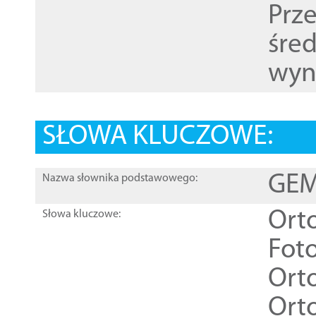
Prz
śre
wyn
SŁOWA KLUCZOWE:
GEME
Nazwa słownika podstawowego:
Ort
Słowa kluczowe:
Foto
Ort
Ort