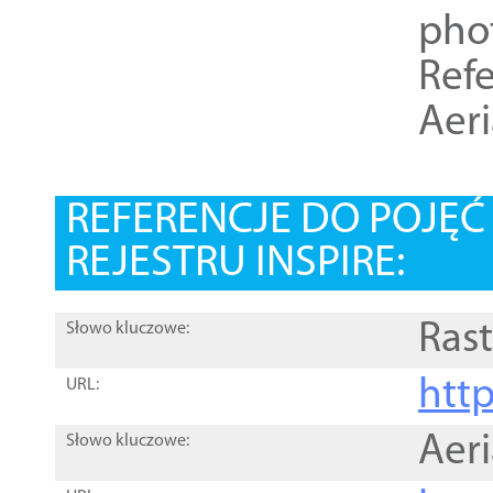
pho
Refe
Aer
REFERENCJE DO POJĘ
REJESTRU INSPIRE:
Rast
Słowo kluczowe:
htt
URL:
Aer
Słowo kluczowe: