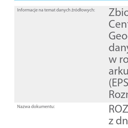
Zbi
Informacje na temat danych źródłowych:
Cen
Geod
dan
w r
ark
(EPS
Roz
ROZ
Nazwa dokumentu:
z dn