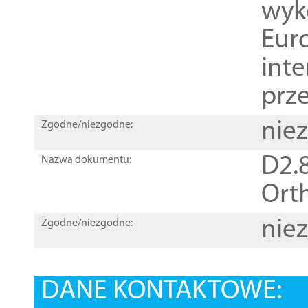
wyk
Euro
inte
prz
nie
Zgodne/niezgodne:
D2.8
Nazwa dokumentu:
Orth
nie
Zgodne/niezgodne:
DANE KONTAKTOWE: