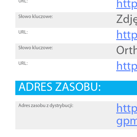
htt
URL:
Zdję
Słowo kluczowe:
htt
URL:
Ort
Słowo kluczowe:
http
URL:
ADRES ZASOBU:
http
Adres zasobu z dystrybucji:
gpm