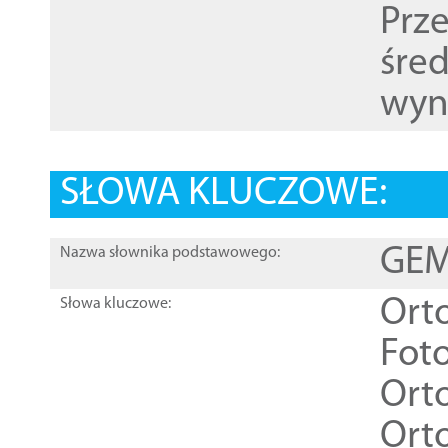
Prz
śre
wyn
SŁOWA KLUCZOWE:
GEME
Nazwa słownika podstawowego:
Ort
Słowa kluczowe:
Foto
Ort
Ort