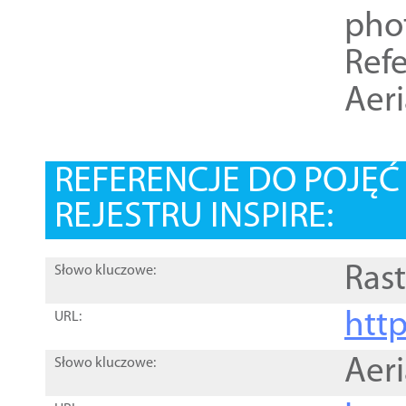
pho
Refe
Aer
REFERENCJE DO POJĘ
REJESTRU INSPIRE:
Rast
Słowo kluczowe:
htt
URL:
Aer
Słowo kluczowe: