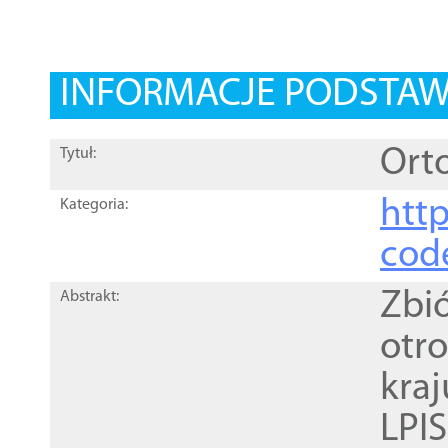
INFORMACJE PODSTA
Orto
Tytuł:
http
Kategoria:
cod
Zbi
Abstrakt:
otr
kra
LPI