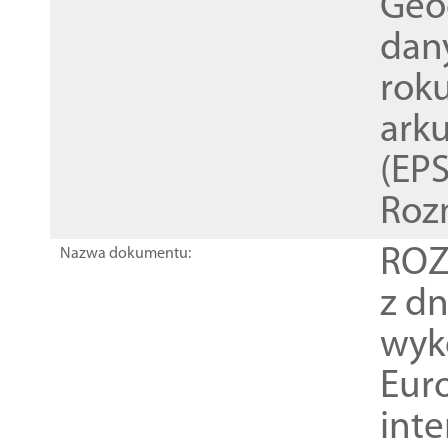
Geod
dan
rok
ark
(EPS
Roz
ROZ
Nazwa dokumentu:
z dn
wyk
Euro
inte