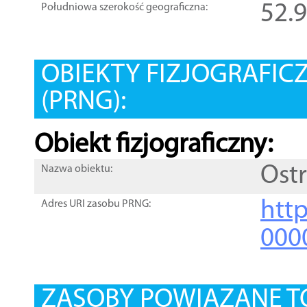
52.
Południowa szerokość geograficzna:
OBIEKTY FIZJOGRAFIC
(PRNG):
Obiekt fizjograficzny:
Ost
Nazwa obiektu:
http
Adres URI zasobu PRNG:
000
ZASOBY POWIĄZANE T