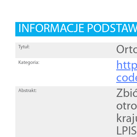
INFORMACJE PODSTA
Orto
Tytuł:
http
Kategoria:
cod
Zbi
Abstrakt:
otr
kra
LPI