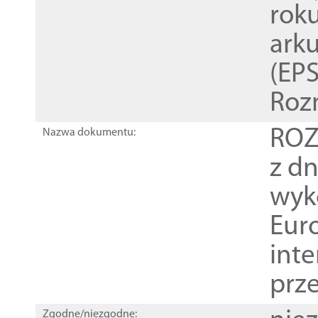
rok
ark
(EPS
Roz
ROZ
Nazwa dokumentu:
z dn
wyk
Euro
inte
prz
Zgodne/niezgodne: