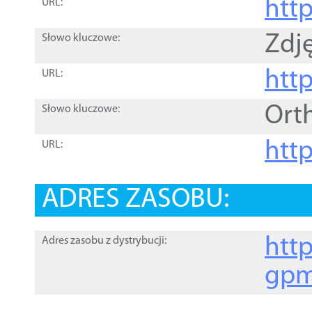
htt
URL:
Zdję
Słowo kluczowe:
htt
URL:
Ort
Słowo kluczowe:
http
URL:
ADRES ZASOBU:
http
Adres zasobu z dystrybucji:
gpm