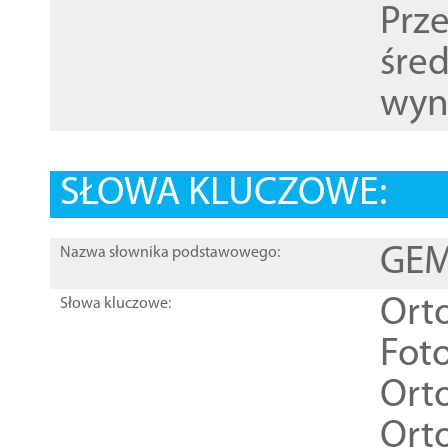
Prz
śre
wyn
SŁOWA KLUCZOWE:
GEME
Nazwa słownika podstawowego:
Ort
Słowa kluczowe:
Foto
Ort
Ort