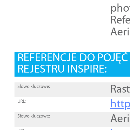
pho
Refe
Aer
REFERENCJE DO POJĘ
REJESTRU INSPIRE:
Rast
Słowo kluczowe:
htt
URL:
Aer
Słowo kluczowe: