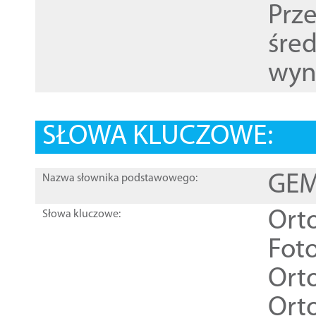
Prz
śre
wyn
SŁOWA KLUCZOWE:
GEME
Nazwa słownika podstawowego:
Ort
Słowa kluczowe:
Foto
Ort
Ort