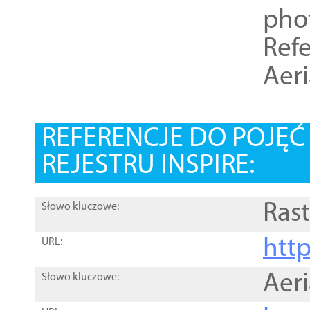
pho
Refe
Aer
REFERENCJE DO POJĘ
REJESTRU INSPIRE:
Rast
Słowo kluczowe:
htt
URL:
Aer
Słowo kluczowe: