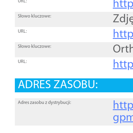
htt
URL:
Zdję
Słowo kluczowe:
htt
URL:
Ort
Słowo kluczowe:
http
URL:
ADRES ZASOBU:
http
Adres zasobu z dystrybucji:
gpm