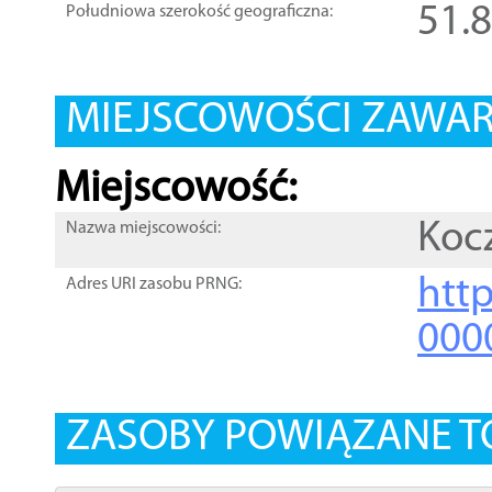
51.
Południowa szerokość geograficzna:
MIEJSCOWOŚCI ZAWART
Miejscowość:
Koc
Nazwa miejscowości:
htt
Adres URI zasobu PRNG:
000
ZASOBY POWIĄZANE T