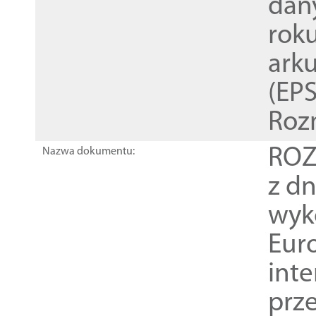
dan
rok
ark
(EPS
Roz
ROZ
Nazwa dokumentu:
z dn
wyk
Euro
inte
prz