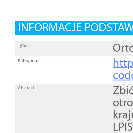
INFORMACJE PODSTA
Orto
Tytuł:
http
Kategoria:
cod
Zbi
Abstrakt:
otr
kra
LPI