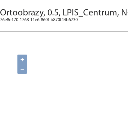
Ortoobrazy, 0.5, LPIS_Centrum, N
76e8e170-1768-11e6-860f-b870f44b6730
+
−