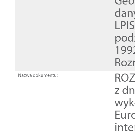
Geod
dan
LPI
pod
1992
Roz
ROZ
Nazwa dokumentu:
z dn
wyk
Euro
inte