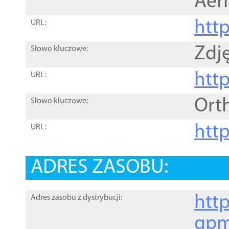
Aer
htt
URL:
Zdję
Słowo kluczowe:
htt
URL:
Ort
Słowo kluczowe:
http
URL:
ADRES ZASOBU:
http
Adres zasobu z dystrybucji:
gpm