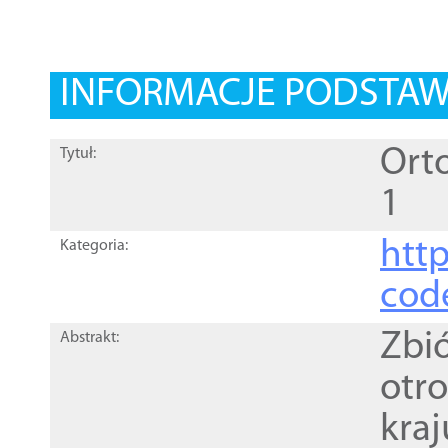
INFORMACJE PODSTA
Orto
Tytuł:
1
http
Kategoria:
cod
Zbi
Abstrakt:
otr
kra