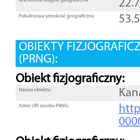
22.
Wschodnia długość geograficzna:
53.
Południowa szerokość geograficzna:
OBIEKTY FIZJOGRAFIC
(PRNG):
Obiekt fizjograficzny:
Kan
Nazwa obiektu:
http
Adres URI zasobu PRNG:
000