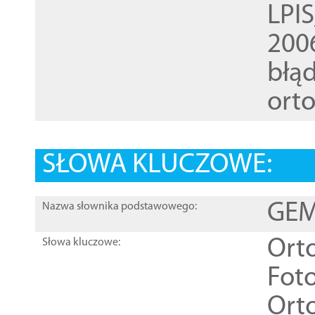
LPI
200
błąd
ort
SŁOWA KLUCZOWE:
GEME
Nazwa słownika podstawowego:
Ort
Słowa kluczowe:
Foto
Ort