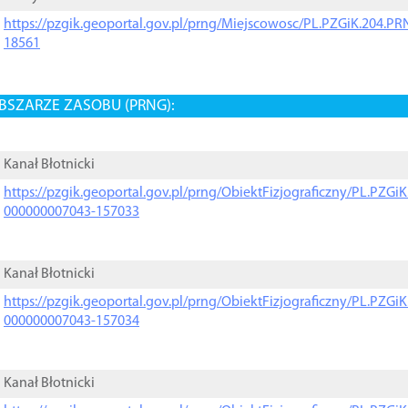
https://pzgik.geoportal.gov.pl/prng/Miejscowosc/PL.PZGiK.204.
18561
BSZARZE ZASOBU (PRNG):
Kanał Błotnicki
https://pzgik.geoportal.gov.pl/prng/ObiektFizjograficzny/PL.PZG
000000007043-157033
Kanał Błotnicki
https://pzgik.geoportal.gov.pl/prng/ObiektFizjograficzny/PL.PZG
000000007043-157034
Kanał Błotnicki