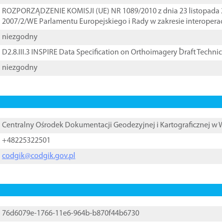
ROZPORZĄDZENIE KOMISJI (UE) NR 1089/2010 z dnia 23 listopada 
2007/2/WE Parlamentu Europejskiego i Rady w zakresie interopera
niezgodny
D2.8.III.3 INSPIRE Data Specification on Orthoimagery ֠Draft Techni
niezgodny
Centralny Ośrodek Dokumentacji Geodezyjnej i Kartograficznej w
+48225322501
codgik@codgik.gov.pl
76d6079e-1766-11e6-964b-b870f44b6730