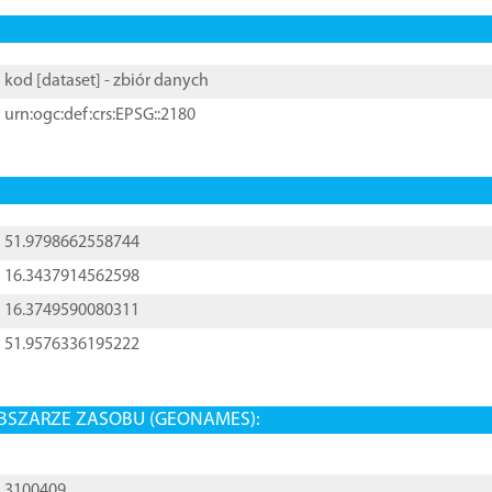
kod [
dataset
] - zbiór danych
urn:ogc:def:crs:EPSG::2180
51.9798662558744
16.3437914562598
16.3749590080311
51.9576336195222
BSZARZE ZASOBU (GEONAMES):
3100409