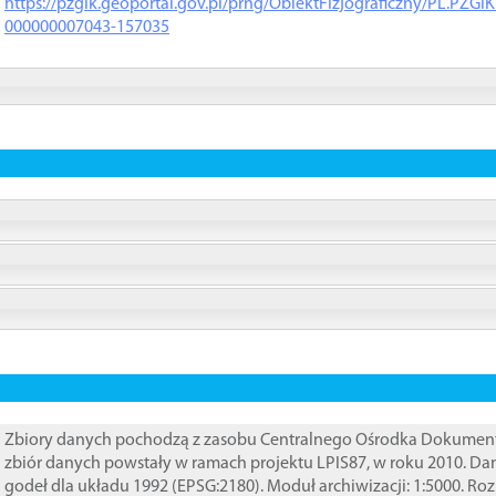
https://pzgik.geoportal.gov.pl/prng/ObiektFizjograficzny/PL.PZG
000000007043-157035
Zbiory danych pochodzą z zasobu Centralnego Ośrodka Dokumentacj
zbiór danych powstały w ramach projektu LPIS87, w roku 2010. D
godeł dla układu 1992 (EPSG:2180). Moduł archiwizacji: 1:5000. Ro