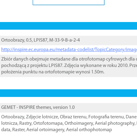
Ortoobrazy, 0.5, LPIS87, M-33-9-B-a-2-4
http://inspire.ec.europa.eu/metadata-codelist/TopicCategory/im
Zbiór danych obejmuje metadane dla otrofotomap cyfrowych dla o
pochodzącą z projektu LPIS87. Zdjęcia wykonane w roku 2010. Prz
położenia punktu na ortofotomapie wynosi 1.50m.
GEMET - INSPIRE themes, version 1.0
Ortoobrazy
,
Zdjęcie lotnicze
,
Obraz terenu
,
Fotografia terenu
,
Dane 
lotnicza
,
Rastry
,
Ortofotomapa
,
Orthoimagery
,
Aerial photography
,
data
,
Raster
,
Aerial ortoimagery
,
Aerial orthophotomap