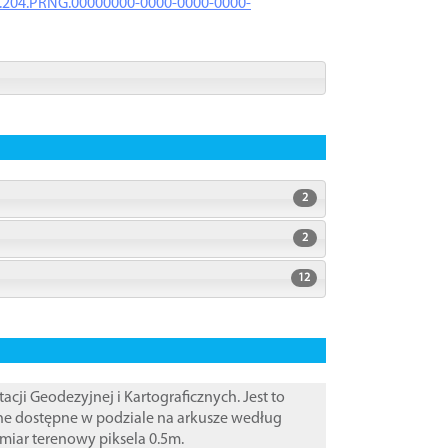
iK.204.PRNG.00000000-0000-0000-0000-
2
2
12
i Geodezyjnej i Kartograficznych. Jest to
ane dostępne w podziale na arkusze według
zmiar terenowy piksela 0.5m.