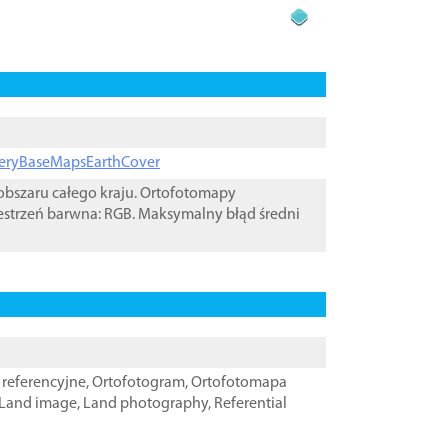
ageryBaseMapsEarthCover
bszaru całego kraju. Ortofotomapy
estrzeń barwna: RGB. Maksymalny błąd średni
referencyjne
,
Ortofotogram
,
Ortofotomapa
Land image
,
Land photography
,
Referential