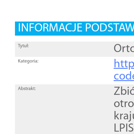
INFORMACJE PODSTA
Orto
Tytuł:
http
Kategoria:
cod
Zbi
Abstrakt:
otr
kra
LPI