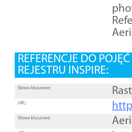
pho
Refe
Aer
REFERENCJE DO POJĘ
REJESTRU INSPIRE:
Rast
Słowo kluczowe:
htt
URL:
Aer
Słowo kluczowe: