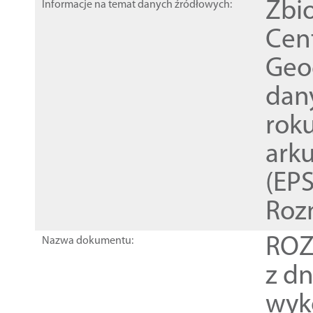
Zbi
Informacje na temat danych źródłowych:
Cen
Geod
dan
rok
ark
(EPS
Roz
ROZ
Nazwa dokumentu:
z dn
wyk