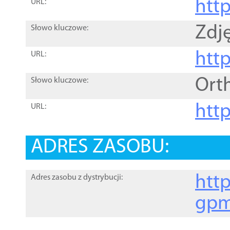
htt
URL:
Zdję
Słowo kluczowe:
htt
URL:
Ort
Słowo kluczowe:
http
URL:
ADRES ZASOBU:
http
Adres zasobu z dystrybucji:
gpm