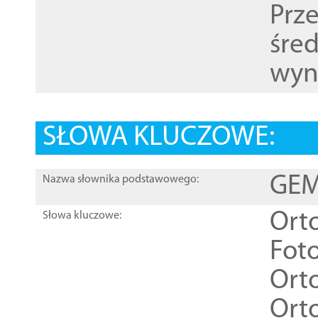
Prz
śre
wyn
SŁOWA KLUCZOWE:
GEME
Nazwa słownika podstawowego:
Ort
Słowa kluczowe:
Foto
Ort
Ort