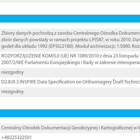
Zbiory danych pochodzą z zasobu Centralnego Ośrodka Dokumentacj
zbiór danych powstały w ramach projektu LPIS87, w roku 2010. D
godeł dla układu 1992 (EPSG:2180). Moduł archiwizacji: 1:5000. Ro
ROZPORZĄDZENIE KOMISJI (UE) NR 1089/2010 z dnia 23 listopada 
2007/2/WE Parlamentu Europejskiego i Rady w zakresie interopera
niezgodny
D2.8.III.3 INSPIRE Data Specification on Orthoimagery ֠Draft Techni
niezgodny
Centralny Ośrodek Dokumentacji Geodezyjnej i Kartograficznej w
+48225322501