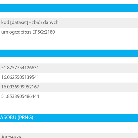
kod [
dataset
] - zbiór danych
urn:ogc:def:crs:EPSG::2180
51.8757754126631
16.0625505139541
16.0936999952167
51.8533905486444
ASOBU (PRNG):
Jutrzenka