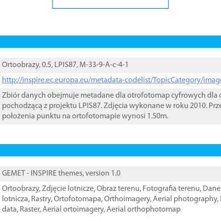
Ortoobrazy, 0.5, LPIS87, M-33-9-A-c-4-1
http://inspire.ec.europa.eu/metadata-codelist/TopicCategory/im
Zbiór danych obejmuje metadane dla otrofotomap cyfrowych dla o
pochodzącą z projektu LPIS87. Zdjęcia wykonane w roku 2010. Prz
położenia punktu na ortofotomapie wynosi 1.50m.
GEMET - INSPIRE themes, version 1.0
Ortoobrazy
,
Zdjęcie lotnicze
,
Obraz terenu
,
Fotografia terenu
,
Dane 
lotnicza
,
Rastry
,
Ortofotomapa
,
Orthoimagery
,
Aerial photography
,
data
,
Raster
,
Aerial ortoimagery
,
Aerial orthophotomap