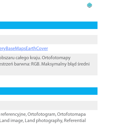
ageryBaseMapsEarthCover
bszaru całego kraju. Ortofotomapy
estrzeń barwna: RGB. Maksymalny błąd średni
referencyjne
,
Ortofotogram
,
Ortofotomapa
Land image
,
Land photography
,
Referential