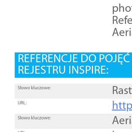
pho
Refe
Aer
REFERENCJE DO POJĘ
REJESTRU INSPIRE:
Rast
Słowo kluczowe:
htt
URL:
Aer
Słowo kluczowe: