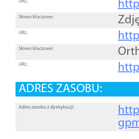
htt
URL:
Zdję
Słowo kluczowe:
htt
URL:
Ort
Słowo kluczowe:
http
URL:
ADRES ZASOBU:
http
Adres zasobu z dystrybucji:
gpm