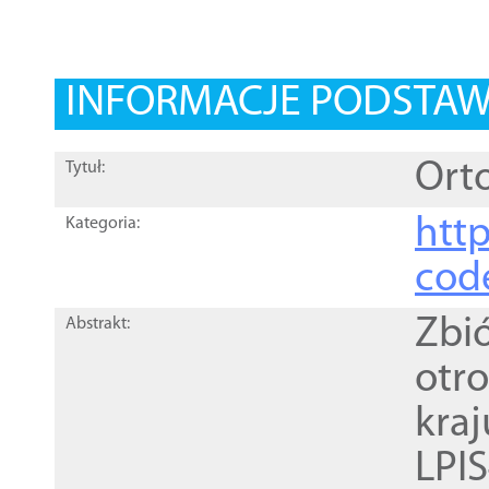
INFORMACJE PODSTA
Orto
Tytuł:
http
Kategoria:
cod
Zbi
Abstrakt:
otr
kra
LPI