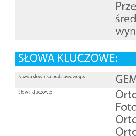
Prz
śre
wyn
SŁOWA KLUCZOWE:
GEME
Nazwa słownika podstawowego:
Ort
Słowa kluczowe:
Foto
Ort
Ort