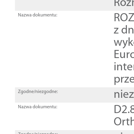
Roz
ROZ
Nazwa dokumentu:
z dn
wyk
Euro
inte
prz
nie
Zgodne/niezgodne:
D2.8
Nazwa dokumentu:
Orth