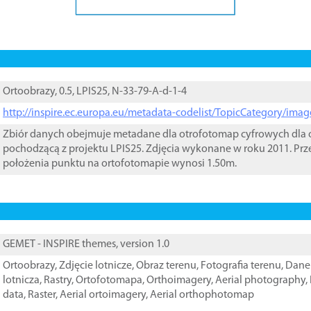
Ortoobrazy, 0.5, LPIS25, N-33-79-A-d-1-4
http://inspire.ec.europa.eu/metadata-codelist/TopicCategory/im
Zbiór danych obejmuje metadane dla otrofotomap cyfrowych dla o
pochodzącą z projektu LPIS25. Zdjęcia wykonane w roku 2011. Prz
położenia punktu na ortofotomapie wynosi 1.50m.
GEMET - INSPIRE themes, version 1.0
Ortoobrazy
,
Zdjęcie lotnicze
,
Obraz terenu
,
Fotografia terenu
,
Dane 
lotnicza
,
Rastry
,
Ortofotomapa
,
Orthoimagery
,
Aerial photography
,
data
,
Raster
,
Aerial ortoimagery
,
Aerial orthophotomap