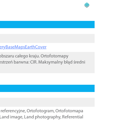
ageryBaseMapsEarthCover
bszaru całego kraju. Ortofotomapy
estrzeń barwna: CIR. Maksymalny błąd średni
referencyjne
,
Ortofotogram
,
Ortofotomapa
Land image
,
Land photography
,
Referential