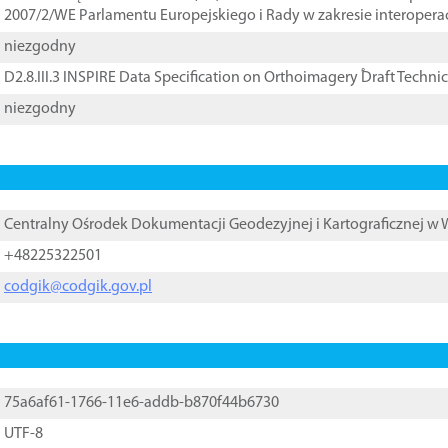
2007/2/WE Parlamentu Europejskiego i Rady w zakresie interopera
niezgodny
D2.8.III.3 INSPIRE Data Specification on Orthoimagery ֠Draft Techni
niezgodny
Centralny Ośrodek Dokumentacji Geodezyjnej i Kartograficznej w
+48225322501
codgik@codgik.gov.pl
75a6af61-1766-11e6-addb-b870f44b6730
UTF-8