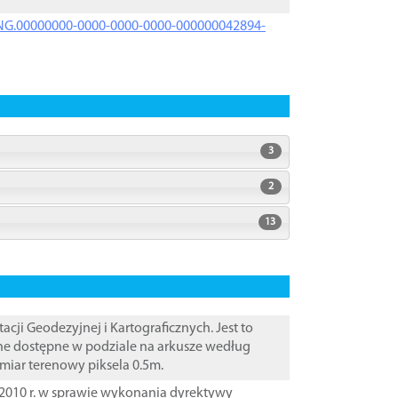
PRNG.00000000-0000-0000-0000-000000042894-
3
2
13
i Geodezyjnej i Kartograficznych. Jest to
ane dostępne w podziale na arkusze według
zmiar terenowy piksela 0.5m.
2010 r. w sprawie wykonania dyrektywy