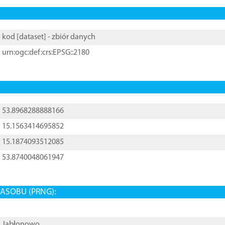
kod [
dataset
] - zbiór danych
urn:ogc:def:crs:EPSG::2180
53.8968288888166
15.1563414695852
15.1874093512085
53.8740048061947
ASOBU (PRNG):
Jabłonowo