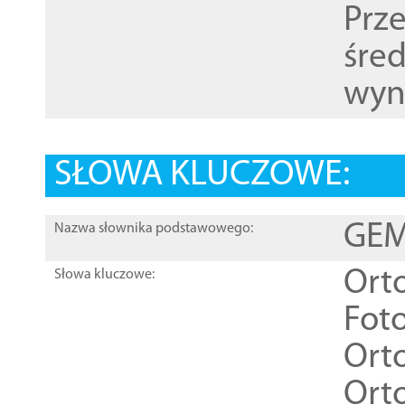
Prz
śre
wyn
SŁOWA KLUCZOWE:
GEME
Nazwa słownika podstawowego:
Ort
Słowa kluczowe:
Foto
Ort
Ort