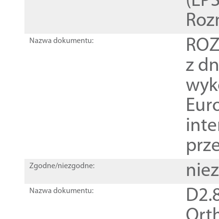
(EPS
Roz
ROZ
Nazwa dokumentu:
z dn
wyk
Euro
inte
prz
nie
Zgodne/niezgodne:
D2.8
Nazwa dokumentu:
Orth