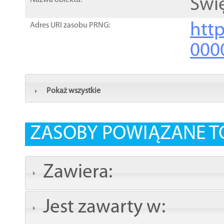
Świ
Nazwa obiektu:
http
Adres URI zasobu PRNG:
000
Pokaż wszystkie
ZASOBY POWIĄZANE T
Zawiera:
Jest zawarty w: