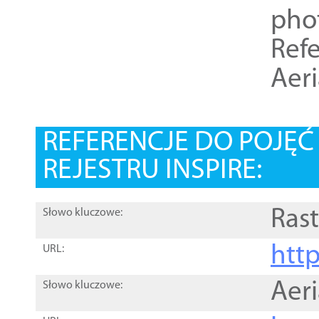
pho
Refe
Aer
REFERENCJE DO POJĘ
REJESTRU INSPIRE:
Rast
Słowo kluczowe:
htt
URL:
Aer
Słowo kluczowe: