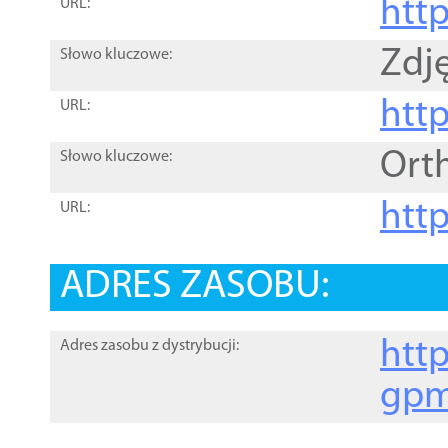
htt
URL:
Zdję
Słowo kluczowe:
htt
URL:
Ort
Słowo kluczowe:
http
URL:
ADRES ZASOBU:
http
Adres zasobu z dystrybucji:
gpm