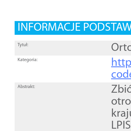
INFORMACJE PODSTA
Orto
Tytuł:
http
Kategoria:
cod
Zbi
Abstrakt:
otr
kra
LPI