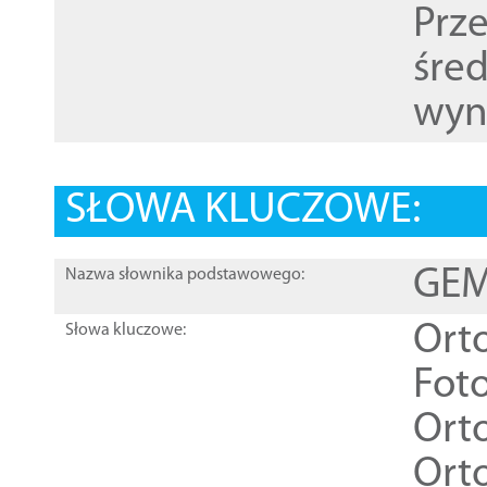
Prz
śre
wyn
SŁOWA KLUCZOWE:
GEME
Nazwa słownika podstawowego:
Ort
Słowa kluczowe:
Foto
Ort
Ort