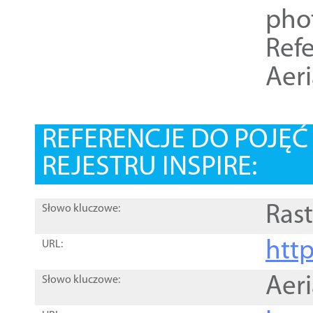
pho
Refe
Aer
REFERENCJE DO POJĘ
REJESTRU INSPIRE:
Rast
Słowo kluczowe:
htt
URL:
Aer
Słowo kluczowe: