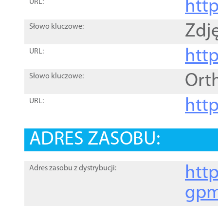
htt
URL:
Zdję
Słowo kluczowe:
htt
URL:
Ort
Słowo kluczowe:
http
URL:
ADRES ZASOBU:
http
Adres zasobu z dystrybucji:
gpm