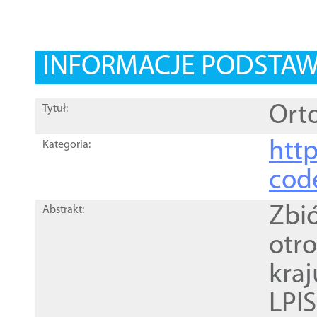
INFORMACJE PODSTA
Orto
Tytuł:
http
Kategoria:
cod
Zbi
Abstrakt:
otr
kra
LPI