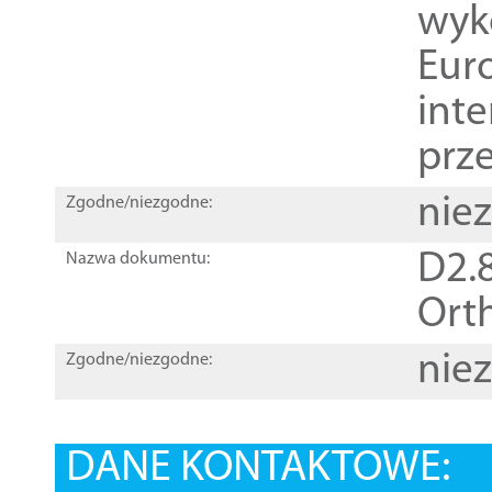
wyk
Euro
inte
prz
nie
Zgodne/niezgodne:
D2.8
Nazwa dokumentu:
Orth
nie
Zgodne/niezgodne:
DANE KONTAKTOWE: