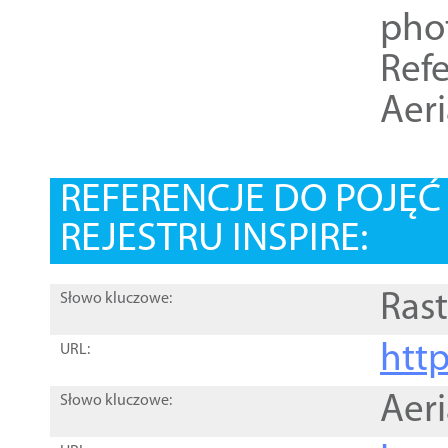
pho
Refe
Aer
REFERENCJE DO POJĘ
REJESTRU INSPIRE:
Rast
Słowo kluczowe:
htt
URL:
Aer
Słowo kluczowe: