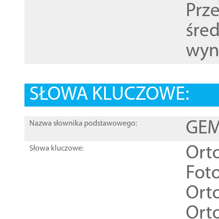
Prz
śre
wyn
SŁOWA KLUCZOWE:
GEME
Nazwa słownika podstawowego:
Ort
Słowa kluczowe:
Foto
Ort
Ort