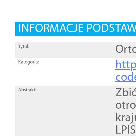
INFORMACJE PODSTA
Orto
Tytuł:
http
Kategoria:
cod
Zbi
Abstrakt:
otr
kra
LPI