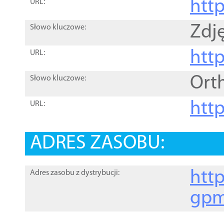
htt
URL:
Zdję
Słowo kluczowe:
htt
URL:
Ort
Słowo kluczowe:
http
URL:
ADRES ZASOBU:
http
Adres zasobu z dystrybucji:
gpm