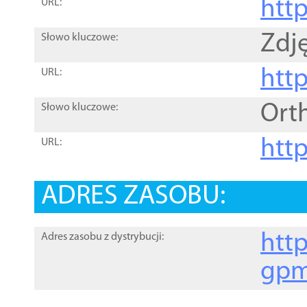
htt
URL:
Zdję
Słowo kluczowe:
htt
URL:
Ort
Słowo kluczowe:
http
URL:
ADRES ZASOBU:
http
Adres zasobu z dystrybucji:
gpm