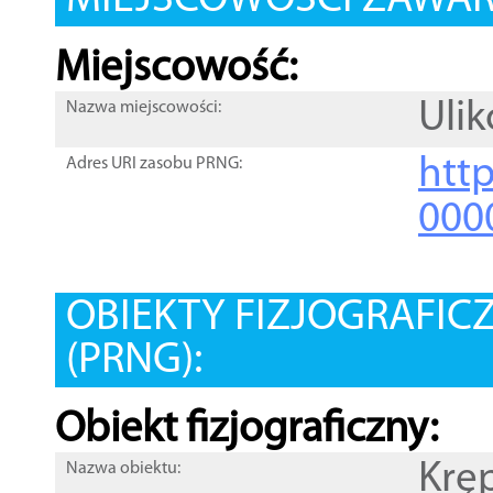
MIEJSCOWOŚCI ZAWART
Miejscowość:
Uli
Nazwa miejscowości:
htt
Adres URI zasobu PRNG:
000
OBIEKTY FIZJOGRAFIC
(PRNG):
Obiekt fizjograficzny:
Kręp
Nazwa obiektu: