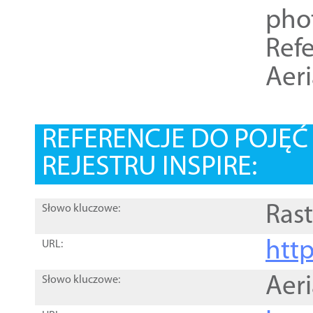
pho
Refe
Aer
REFERENCJE DO POJĘ
REJESTRU INSPIRE:
Rast
Słowo kluczowe:
htt
URL:
Aer
Słowo kluczowe: