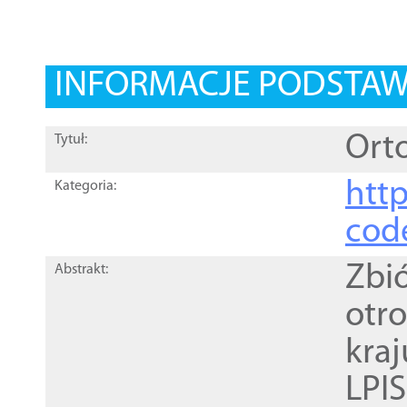
INFORMACJE PODSTA
Orto
Tytuł:
http
Kategoria:
cod
Zbi
Abstrakt:
otr
kra
LPI