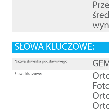
Prz
śre
wyn
SŁOWA KLUCZOWE:
GEME
Nazwa słownika podstawowego:
Ort
Słowa kluczowe:
Foto
Ort
Ort