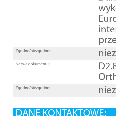
wyk
Euro
inte
prz
nie
Zgodne/niezgodne:
D2.8
Nazwa dokumentu:
Orth
nie
Zgodne/niezgodne:
DANE KONTAKTOWE: