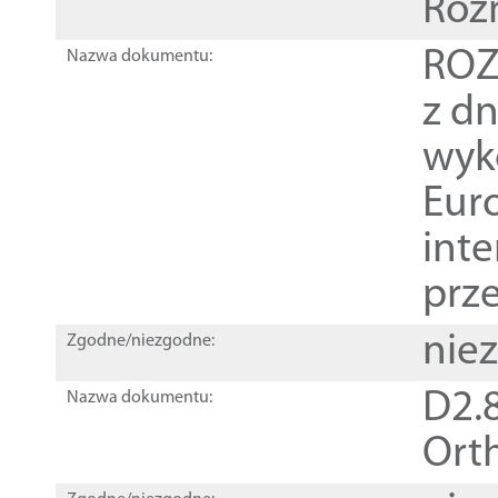
Roz
ROZ
Nazwa dokumentu:
z dn
wyk
Euro
inte
prz
nie
Zgodne/niezgodne:
D2.8
Nazwa dokumentu:
Orth