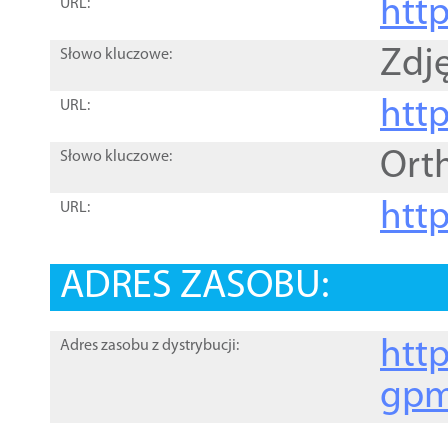
htt
URL:
Zdję
Słowo kluczowe:
htt
URL:
Ort
Słowo kluczowe:
http
URL:
ADRES ZASOBU:
http
Adres zasobu z dystrybucji:
gpm