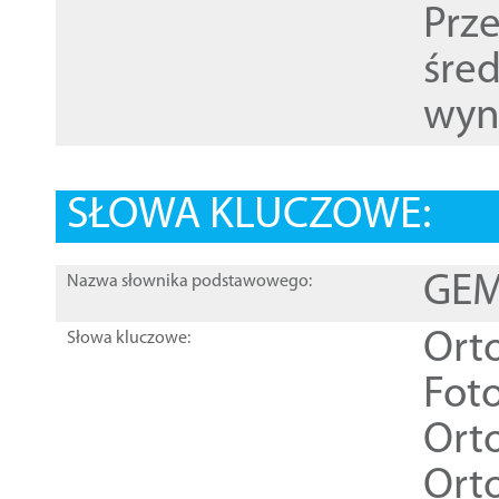
Prz
śre
wyn
SŁOWA KLUCZOWE:
GEME
Nazwa słownika podstawowego:
Ort
Słowa kluczowe:
Foto
Ort
Ort