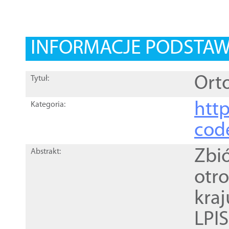
INFORMACJE PODSTA
Orto
Tytuł:
http
Kategoria:
cod
Zbi
Abstrakt:
otr
kra
LPI