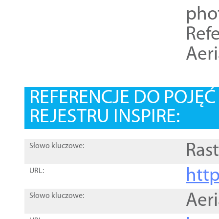
pho
Refe
Aer
REFERENCJE DO POJĘ
REJESTRU INSPIRE:
Rast
Słowo kluczowe:
htt
URL:
Aer
Słowo kluczowe: