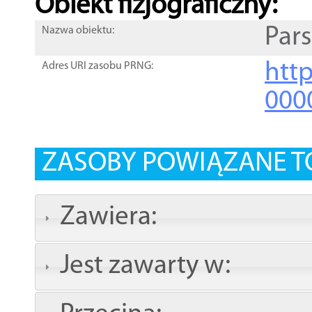
Obiekt fizjograficzny:
Pars
Nazwa obiektu:
http
Adres URI zasobu PRNG:
000
ZASOBY POWIĄZANE T
Zawiera:
Jest zawarty w: