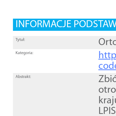
INFORMACJE PODSTA
Orto
Tytuł:
http
Kategoria:
cod
Zbi
Abstrakt:
otr
kra
LPI