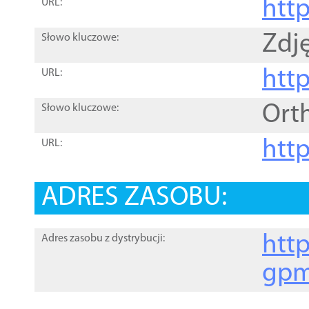
htt
URL:
Zdję
Słowo kluczowe:
htt
URL:
Ort
Słowo kluczowe:
http
URL:
ADRES ZASOBU:
http
Adres zasobu z dystrybucji:
gpm