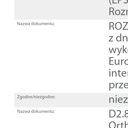
(EPS
Roz
ROZ
Nazwa dokumentu:
z dn
wyk
Euro
inte
prz
nie
Zgodne/niezgodne:
D2.8
Nazwa dokumentu:
Orth