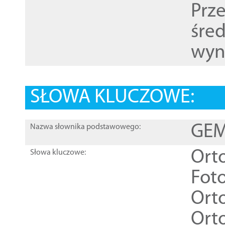
Prz
śre
wyn
SŁOWA KLUCZOWE:
GEME
Nazwa słownika podstawowego:
Ort
Słowa kluczowe:
Foto
Ort
Ort