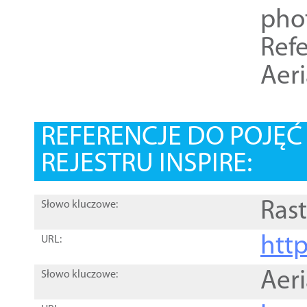
pho
Refe
Aer
REFERENCJE DO POJĘ
REJESTRU INSPIRE:
Rast
Słowo kluczowe:
htt
URL:
Aer
Słowo kluczowe: