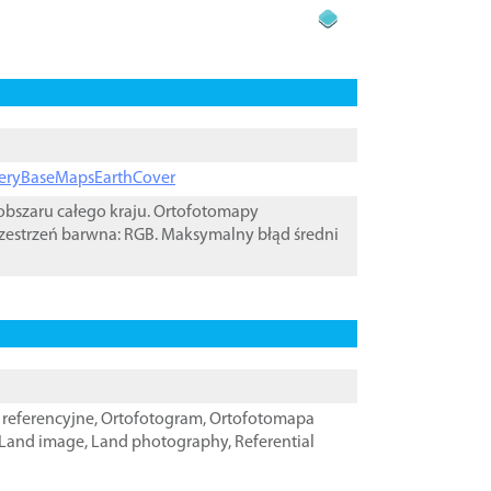
ageryBaseMapsEarthCover
bszaru całego kraju. Ortofotomapy
zestrzeń barwna: RGB. Maksymalny błąd średni
referencyjne
,
Ortofotogram
,
Ortofotomapa
Land image
,
Land photography
,
Referential