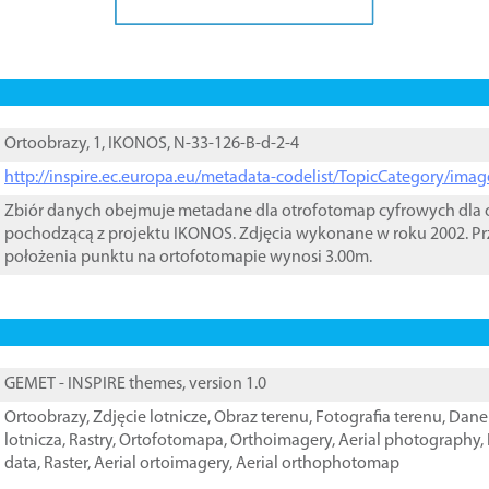
Ortoobrazy, 1, IKONOS, N-33-126-B-d-2-4
http://inspire.ec.europa.eu/metadata-codelist/TopicCategory/im
Zbiór danych obejmuje metadane dla otrofotomap cyfrowych dla o
pochodzącą z projektu IKONOS. Zdjęcia wykonane w roku 2002. Pr
położenia punktu na ortofotomapie wynosi 3.00m.
GEMET - INSPIRE themes, version 1.0
Ortoobrazy
,
Zdjęcie lotnicze
,
Obraz terenu
,
Fotografia terenu
,
Dane 
lotnicza
,
Rastry
,
Ortofotomapa
,
Orthoimagery
,
Aerial photography
,
data
,
Raster
,
Aerial ortoimagery
,
Aerial orthophotomap