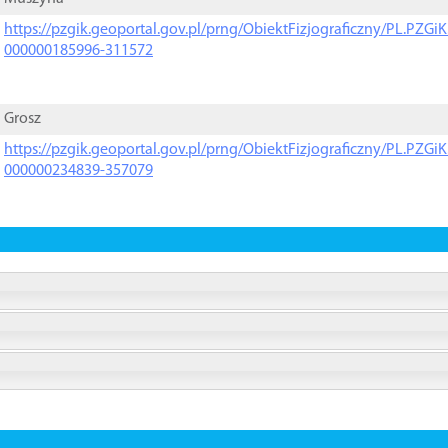
https://pzgik.geoportal.gov.pl/prng/ObiektFizjograficzny/PL.PZG
000000185996-311572
Grosz
https://pzgik.geoportal.gov.pl/prng/ObiektFizjograficzny/PL.PZG
000000234839-357079