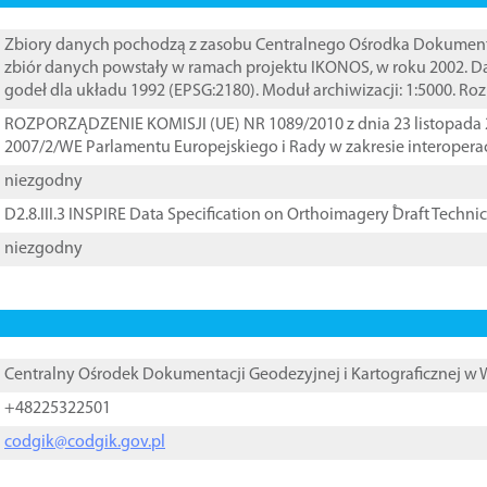
Zbiory danych pochodzą z zasobu Centralnego Ośrodka Dokumentacj
zbiór danych powstały w ramach projektu IKONOS, w roku 2002. D
godeł dla układu 1992 (EPSG:2180). Moduł archiwizacji: 1:5000. Ro
ROZPORZĄDZENIE KOMISJI (UE) NR 1089/2010 z dnia 23 listopada 
2007/2/WE Parlamentu Europejskiego i Rady w zakresie interopera
niezgodny
D2.8.III.3 INSPIRE Data Specification on Orthoimagery ֠Draft Techni
niezgodny
Centralny Ośrodek Dokumentacji Geodezyjnej i Kartograficznej w
+48225322501
codgik@codgik.gov.pl