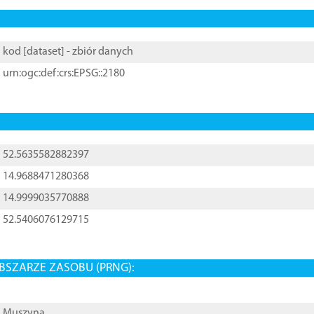
kod [
dataset
] - zbiór danych
urn:ogc:def:crs:EPSG::2180
52.5635582882397
14.9688471280368
14.9999035770888
52.5406076129715
BSZARZE ZASOBU (PRNG):
Muszyna