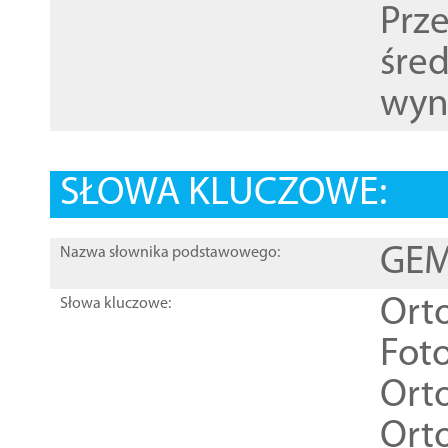
Prz
śre
wyn
SŁOWA KLUCZOWE:
GEME
Nazwa słownika podstawowego:
Ort
Słowa kluczowe:
Foto
Ort
Ort