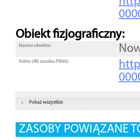
http
000
Obiekt fizjograficzny:
Now
Nazwa obiektu:
http
Adres URI zasobu PRNG:
000
Pokaż wszystkie
ZASOBY POWIĄZANE T