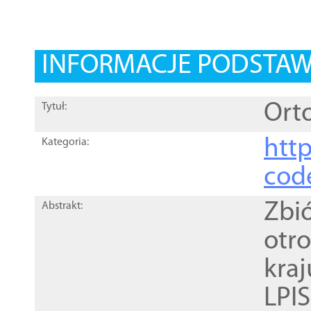
INFORMACJE PODSTA
Orto
Tytuł:
http
Kategoria:
cod
Zbi
Abstrakt:
otr
kra
LPI