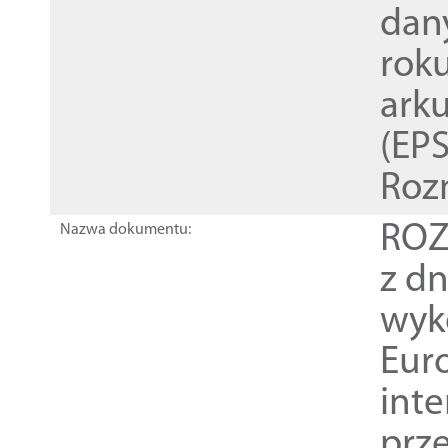
dan
rok
ark
(EPS
Roz
ROZ
Nazwa dokumentu:
z dn
wyk
Euro
inte
prz