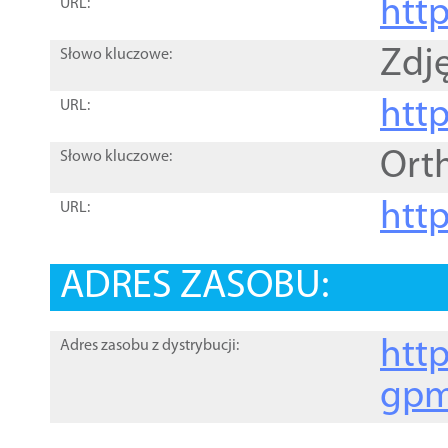
htt
URL:
Zdję
Słowo kluczowe:
htt
URL:
Ort
Słowo kluczowe:
http
URL:
ADRES ZASOBU:
http
Adres zasobu z dystrybucji:
gpm