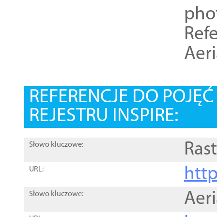
pho
Refe
Aer
REFERENCJE DO POJĘ
REJESTRU INSPIRE:
Rast
Słowo kluczowe:
htt
URL:
Aer
Słowo kluczowe: