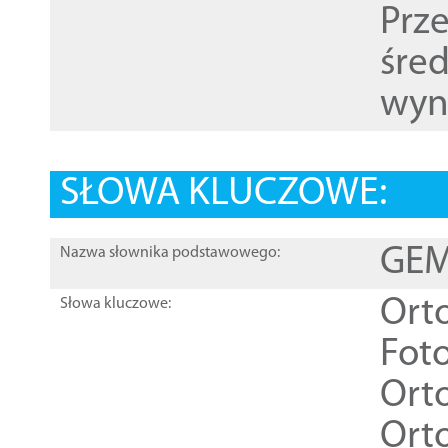
Prz
śre
wyn
SŁOWA KLUCZOWE:
GEME
Nazwa słownika podstawowego:
Ort
Słowa kluczowe:
Foto
Ort
Ort