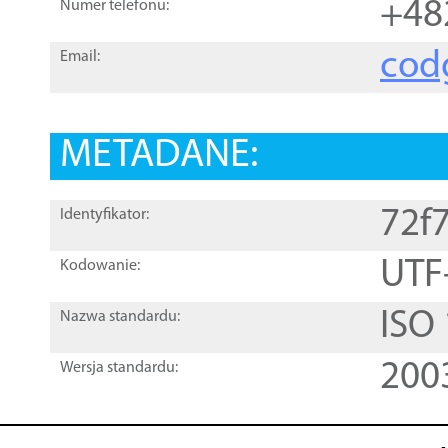
+48
Numer telefonu:
cod
Email:
METADANE:
72f
Identyfikator:
UTF
Kodowanie:
ISO
Nazwa standardu:
200
Wersja standardu: