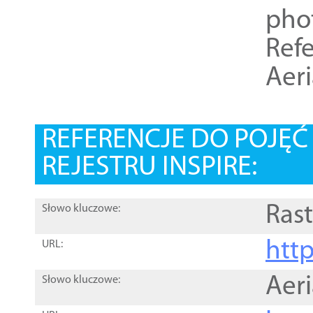
pho
Refe
Aer
REFERENCJE DO POJĘ
REJESTRU INSPIRE:
Rast
Słowo kluczowe:
htt
URL:
Aer
Słowo kluczowe: