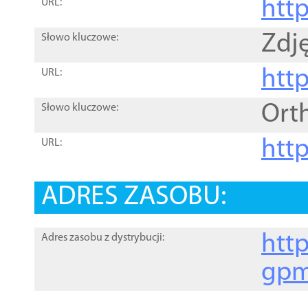
htt
URL:
Zdję
Słowo kluczowe:
htt
URL:
Ort
Słowo kluczowe:
http
URL:
ADRES ZASOBU:
http
Adres zasobu z dystrybucji:
gpm