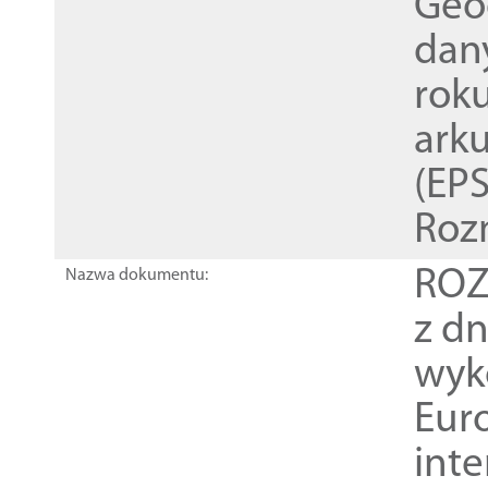
Geod
dan
rok
ark
(EPS
Roz
ROZ
Nazwa dokumentu:
z dn
wyk
Euro
inte