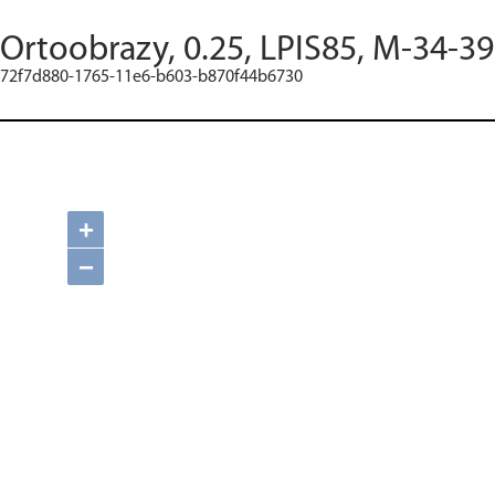
Ortoobrazy, 0.25, LPIS85, M-34-3
72f7d880-1765-11e6-b603-b870f44b6730
+
−