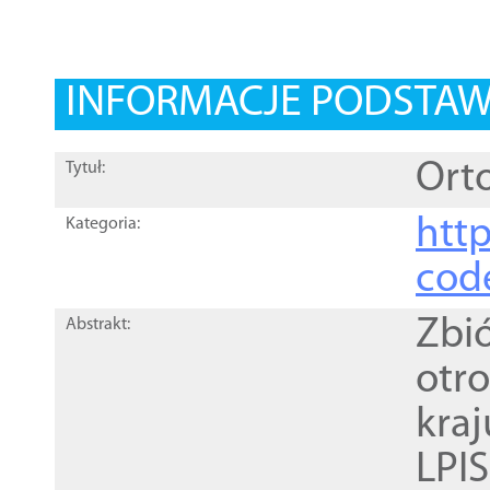
INFORMACJE PODSTA
Orto
Tytuł:
http
Kategoria:
cod
Zbi
Abstrakt:
otr
kra
LPI