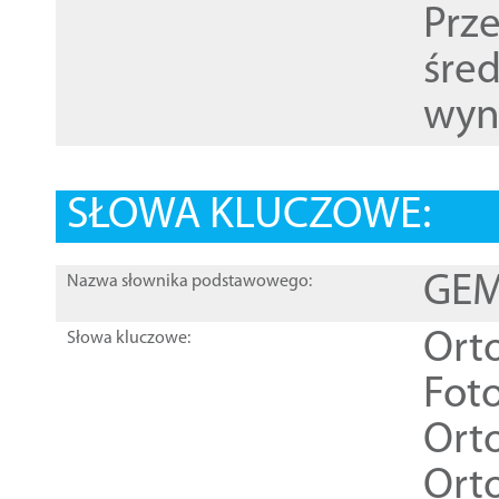
Prz
śre
wyn
SŁOWA KLUCZOWE:
GEME
Nazwa słownika podstawowego:
Ort
Słowa kluczowe:
Foto
Ort
Ort