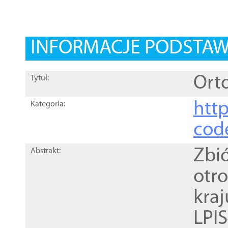
INFORMACJE PODSTA
Orto
Tytuł:
http
Kategoria:
cod
Zbi
Abstrakt:
otr
kra
LPI