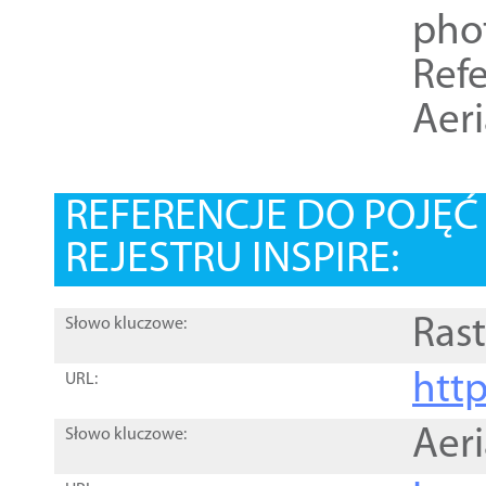
pho
Refe
Aer
REFERENCJE DO POJĘ
REJESTRU INSPIRE:
Rast
Słowo kluczowe:
htt
URL:
Aer
Słowo kluczowe: