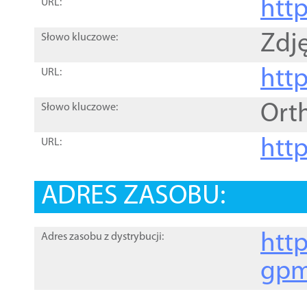
htt
URL:
Zdję
Słowo kluczowe:
htt
URL:
Ort
Słowo kluczowe:
http
URL:
ADRES ZASOBU:
http
Adres zasobu z dystrybucji:
gpm