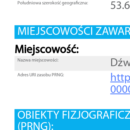
53.
Południowa szerokość geograficzna:
MIEJSCOWOŚCI ZAWART
Miejscowość:
Dźw
Nazwa miejscowości:
htt
Adres URI zasobu PRNG:
000
OBIEKTY FIZJOGRAFIC
(PRNG):