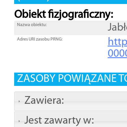
Obiekt fizjograficzny:
Jab
Nazwa obiektu:
http
Adres URI zasobu PRNG:
000
ZASOBY POWIĄZANE T
Zawiera:
Jest zawarty w: