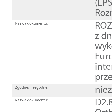
(EPS
Roz
ROZ
Nazwa dokumentu:
z dn
wyk
Euro
inte
prz
nie
Zgodne/niezgodne:
D2.8
Nazwa dokumentu: