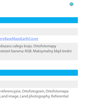
ageryBaseMapsEarthCover
bszaru całego kraju. Ortofotomapy
estrzeń barwna: RGB. Maksymalny błąd średni
referencyjne
,
Ortofotogram
,
Ortofotomapa
Land image
,
Land photography
,
Referential