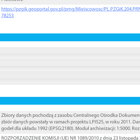
https://pzgik.geoportal.gov.pl/prng/Miejscowosc/PL.PZGiK.204.
78253
Zbiory danych pochodzą z zasobu Centralnego Ośrodka Dokumentacj
zbiór danych powstały w ramach projektu LPIS25, w roku 2011. D
godeł dla układu 1992 (EPSG:2180). Moduł archiwizacji: 1:5000. Ro
ROZPORZĄDZENIE KOMISJI (UE) NR 1089/2010 z dnia 23 listopada 