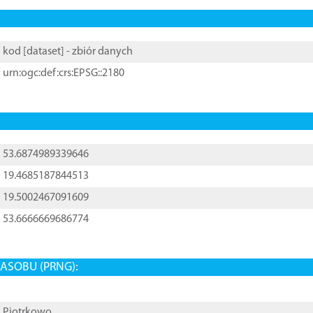
kod [
dataset
] - zbiór danych
urn:ogc:def:crs:EPSG::2180
53.6874989339646
19.4685187844513
19.5002467091609
53.6666669686774
ASOBU (PRNG):
Piotrkowo