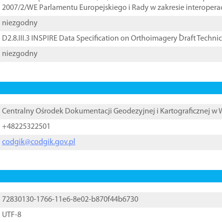
2007/2/WE Parlamentu Europejskiego i Rady w zakresie interopera
niezgodny
D2.8.III.3 INSPIRE Data Specification on Orthoimagery ֠Draft Techni
niezgodny
Centralny Ośrodek Dokumentacji Geodezyjnej i Kartograficznej w
+48225322501
codgik@codgik.gov.pl
72830130-1766-11e6-8e02-b870f44b6730
UTF-8