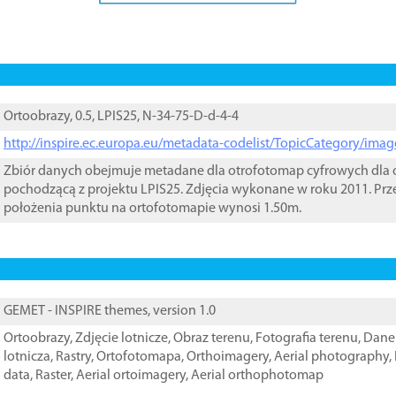
Ortoobrazy, 0.5, LPIS25, N-34-75-D-d-4-4
http://inspire.ec.europa.eu/metadata-codelist/TopicCategory/im
Zbiór danych obejmuje metadane dla otrofotomap cyfrowych dla o
pochodzącą z projektu LPIS25. Zdjęcia wykonane w roku 2011. Prz
położenia punktu na ortofotomapie wynosi 1.50m.
GEMET - INSPIRE themes, version 1.0
Ortoobrazy
,
Zdjęcie lotnicze
,
Obraz terenu
,
Fotografia terenu
,
Dane 
lotnicza
,
Rastry
,
Ortofotomapa
,
Orthoimagery
,
Aerial photography
,
data
,
Raster
,
Aerial ortoimagery
,
Aerial orthophotomap