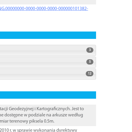
PRNG.00000000-0000-0000-0000-000000101382-
3
5
12
i Geodezyjnej i Kartograficznych. Jest to
ane dostępne w podziale na arkusze według
zmiar terenowy piksela 0.5m.
2010 r. w sprawie wykonania dyrektywy