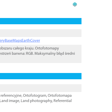
ageryBaseMapsEarthCover
bszaru całego kraju. Ortofotomapy
estrzeń barwna: RGB. Maksymalny błąd średni
referencyjne
,
Ortofotogram
,
Ortofotomapa
Land image
,
Land photography
,
Referential