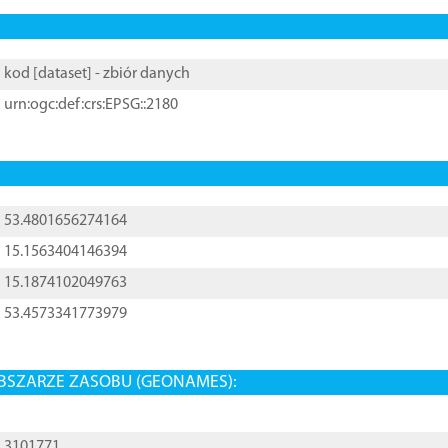
kod [
dataset
] - zbiór danych
urn:ogc:def:crs:EPSG::2180
53.4801656274164
15.1563404146394
15.1874102049763
53.4573341773979
BSZARZE ZASOBU (GEONAMES):
3101771