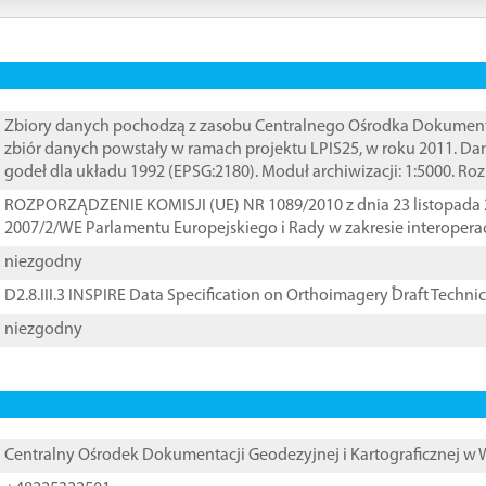
Zbiory danych pochodzą z zasobu Centralnego Ośrodka Dokumentacj
zbiór danych powstały w ramach projektu LPIS25, w roku 2011. D
godeł dla układu 1992 (EPSG:2180). Moduł archiwizacji: 1:5000. Ro
ROZPORZĄDZENIE KOMISJI (UE) NR 1089/2010 z dnia 23 listopada 
2007/2/WE Parlamentu Europejskiego i Rady w zakresie interopera
niezgodny
D2.8.III.3 INSPIRE Data Specification on Orthoimagery ֠Draft Techni
niezgodny
Centralny Ośrodek Dokumentacji Geodezyjnej i Kartograficznej w