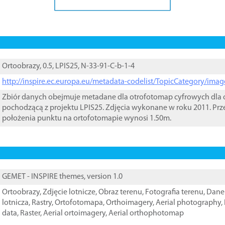
Ortoobrazy, 0.5, LPIS25, N-33-91-C-b-1-4
http://inspire.ec.europa.eu/metadata-codelist/TopicCategory/im
Zbiór danych obejmuje metadane dla otrofotomap cyfrowych dla o
pochodzącą z projektu LPIS25. Zdjęcia wykonane w roku 2011. Prz
położenia punktu na ortofotomapie wynosi 1.50m.
GEMET - INSPIRE themes, version 1.0
Ortoobrazy
,
Zdjęcie lotnicze
,
Obraz terenu
,
Fotografia terenu
,
Dane 
lotnicza
,
Rastry
,
Ortofotomapa
,
Orthoimagery
,
Aerial photography
,
data
,
Raster
,
Aerial ortoimagery
,
Aerial orthophotomap