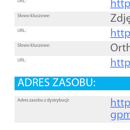
htt
URL:
Zdję
Słowo kluczowe:
htt
URL:
Ort
Słowo kluczowe:
http
URL:
ADRES ZASOBU:
http
Adres zasobu z dystrybucji:
gpm