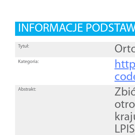
INFORMACJE PODSTA
Orto
Tytuł:
http
Kategoria:
cod
Zbi
Abstrakt:
otr
kra
LPI