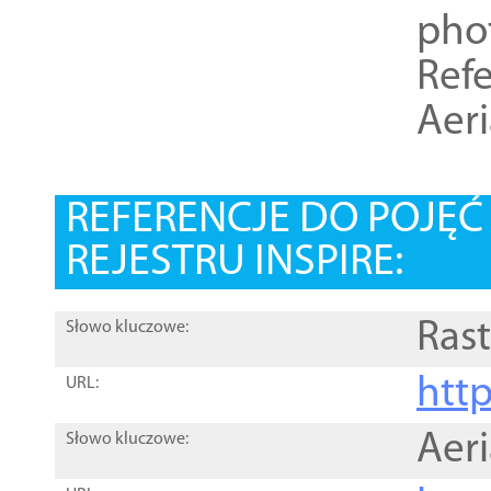
pho
Refe
Aer
REFERENCJE DO POJĘ
REJESTRU INSPIRE:
Rast
Słowo kluczowe:
htt
URL:
Aer
Słowo kluczowe: