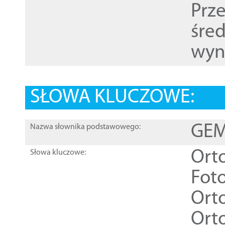
Prz
śre
wyn
SŁOWA KLUCZOWE:
GEME
Nazwa słownika podstawowego:
Ort
Słowa kluczowe:
Foto
Ort
Ort