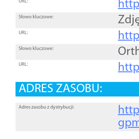
htt
URL:
Zdję
Słowo kluczowe:
htt
URL:
Ort
Słowo kluczowe:
http
URL:
ADRES ZASOBU:
http
Adres zasobu z dystrybucji:
gpm