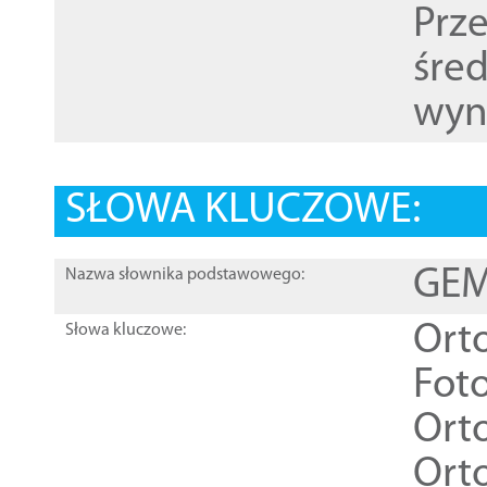
Prz
śre
wyn
SŁOWA KLUCZOWE:
GEME
Nazwa słownika podstawowego:
Ort
Słowa kluczowe:
Foto
Ort
Ort