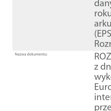
dan
rok
ark
(EPS
Roz
ROZ
Nazwa dokumentu:
z dn
wyk
Euro
inte
prz