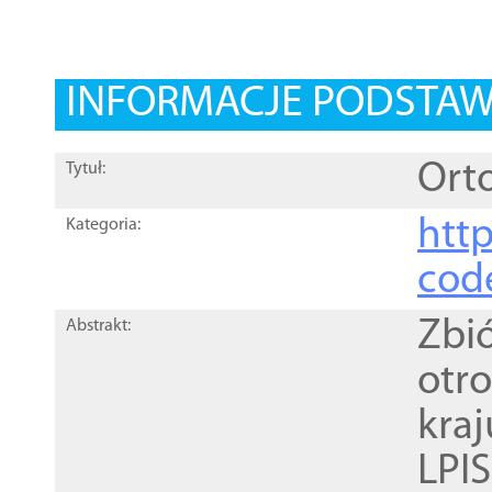
INFORMACJE PODSTA
Orto
Tytuł:
http
Kategoria:
cod
Zbi
Abstrakt:
otr
kra
LPI