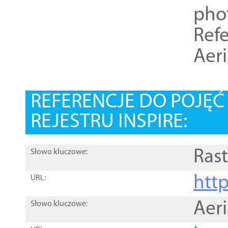
pho
Refe
Aer
REFERENCJE DO POJĘ
REJESTRU INSPIRE:
Rast
Słowo kluczowe:
htt
URL:
Aer
Słowo kluczowe: