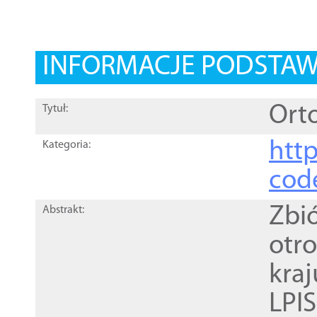
INFORMACJE PODSTA
Orto
Tytuł:
http
Kategoria:
cod
Zbi
Abstrakt:
otr
kra
LPI