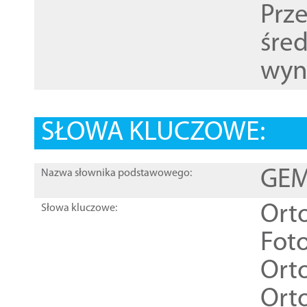
Prz
śre
wyn
SŁOWA KLUCZOWE:
GEME
Nazwa słownika podstawowego:
Ort
Słowa kluczowe:
Foto
Ort
Ort