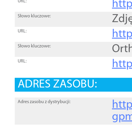
htt
URL:
Zdję
Słowo kluczowe:
htt
URL:
Ort
Słowo kluczowe:
http
URL:
ADRES ZASOBU:
http
Adres zasobu z dystrybucji:
gpm