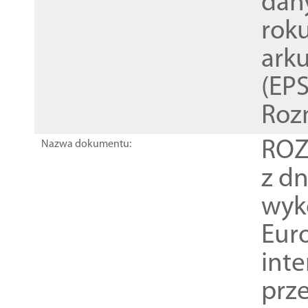
dan
rok
ark
(EPS
Roz
ROZ
Nazwa dokumentu:
z dn
wyk
Euro
inte
prz