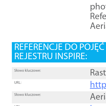
pho
Refe
Aer
REFERENCJE DO POJĘ
REJESTRU INSPIRE:
Rast
Słowo kluczowe:
htt
URL:
Aer
Słowo kluczowe: