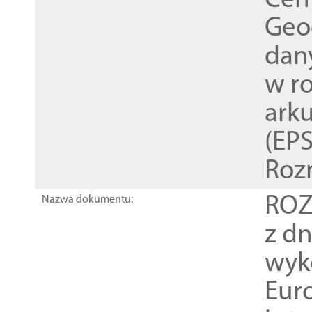
Cen
Geod
dan
w r
ark
(EPS
Roz
ROZ
Nazwa dokumentu:
z dn
wyk
Euro