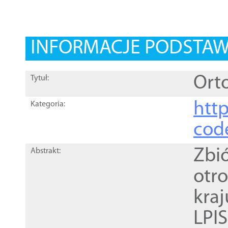
INFORMACJE PODSTA
Orto
Tytuł:
http
Kategoria:
cod
Zbi
Abstrakt:
otr
kra
LPI