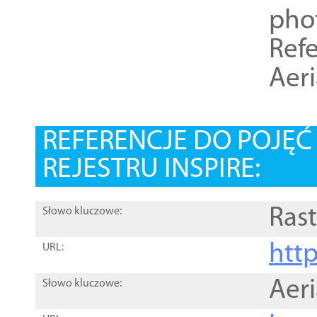
pho
Refe
Aer
REFERENCJE DO POJĘ
REJESTRU INSPIRE:
Rast
Słowo kluczowe:
htt
URL:
Aer
Słowo kluczowe: