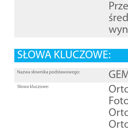
Prz
śre
wyn
SŁOWA KLUCZOWE:
GEME
Nazwa słownika podstawowego:
Ort
Słowa kluczowe:
Foto
Ort
Ort