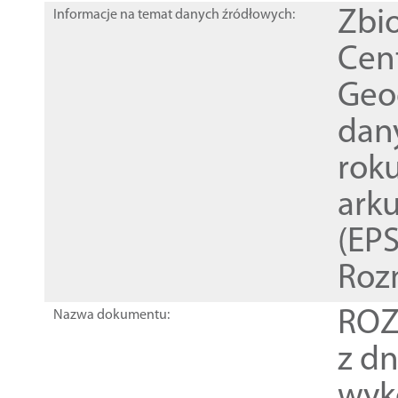
Zbi
Informacje na temat danych źródłowych:
Cen
Geod
dan
rok
ark
(EPS
Roz
ROZ
Nazwa dokumentu:
z dn
wyk