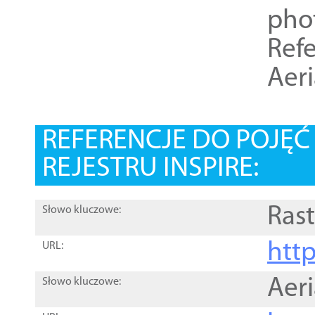
pho
Refe
Aer
REFERENCJE DO POJĘ
REJESTRU INSPIRE:
Rast
Słowo kluczowe:
htt
URL:
Aer
Słowo kluczowe: