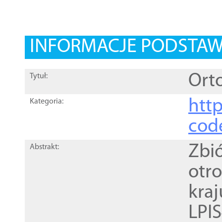
INFORMACJE PODSTA
Orto
Tytuł:
http
Kategoria:
cod
Zbi
Abstrakt:
otr
kra
LPI