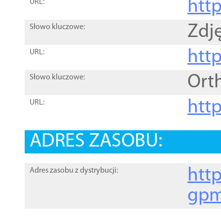
htt
URL:
Zdję
Słowo kluczowe:
htt
URL:
Ort
Słowo kluczowe:
http
URL:
ADRES ZASOBU:
http
Adres zasobu z dystrybucji:
gpm