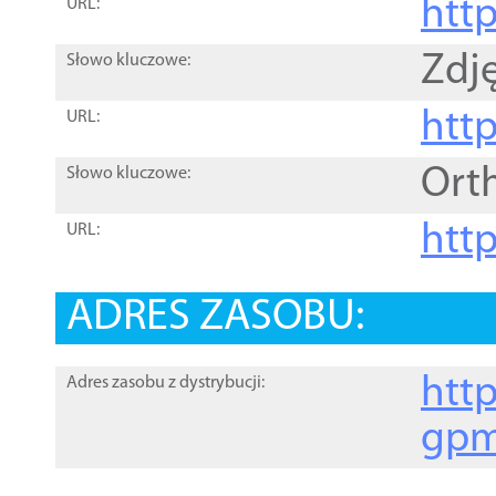
htt
URL:
Zdję
Słowo kluczowe:
htt
URL:
Ort
Słowo kluczowe:
http
URL:
ADRES ZASOBU:
http
Adres zasobu z dystrybucji:
gpm