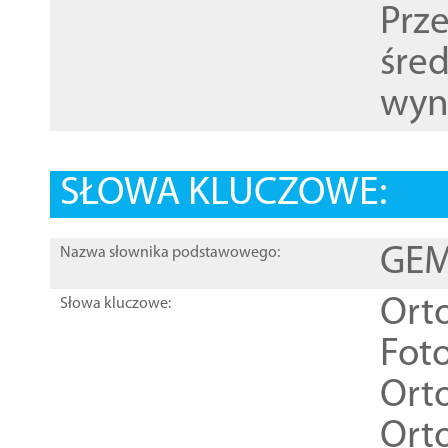
Prz
śre
wyn
SŁOWA KLUCZOWE:
GEME
Nazwa słownika podstawowego:
Ort
Słowa kluczowe:
Foto
Ort
Ort