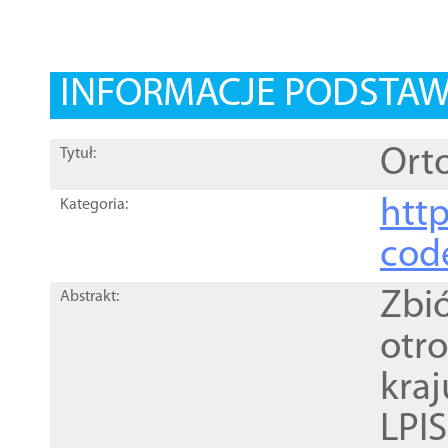
INFORMACJE PODSTA
Orto
Tytuł:
http
Kategoria:
cod
Zbi
Abstrakt:
otr
kra
LPI