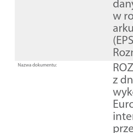
dan
w r
ark
(EPS
Roz
ROZ
Nazwa dokumentu:
z dn
wyk
Euro
inte
prz