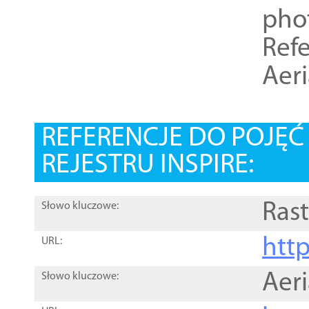
pho
Refe
Aer
REFERENCJE DO POJĘ
REJESTRU INSPIRE:
Rast
Słowo kluczowe:
htt
URL:
Aer
Słowo kluczowe: