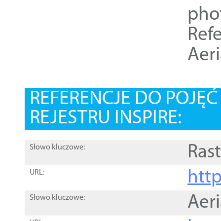
pho
Refe
Aer
REFERENCJE DO POJĘ
REJESTRU INSPIRE:
Rast
Słowo kluczowe:
htt
URL:
Aer
Słowo kluczowe: