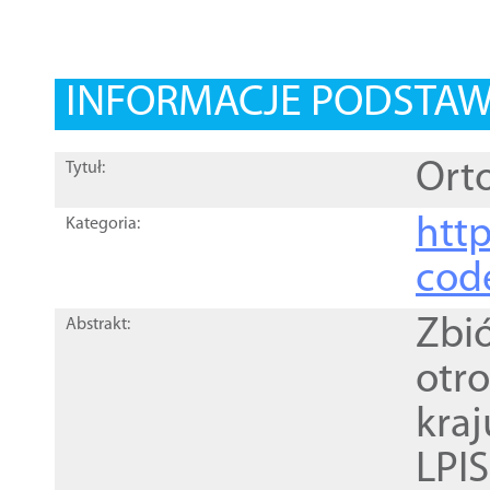
INFORMACJE PODSTA
Orto
Tytuł:
http
Kategoria:
cod
Zbi
Abstrakt:
otr
kra
LPI