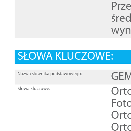
Prz
śre
wyn
SŁOWA KLUCZOWE:
GEME
Nazwa słownika podstawowego:
Ort
Słowa kluczowe:
Foto
Ort
Ort