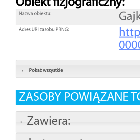
Obiekt fizjograficzny:
Gaj
Nazwa obiektu:
http
Adres URI zasobu PRNG:
000
Pokaż wszystkie
ZASOBY POWIĄZANE T
Zawiera: