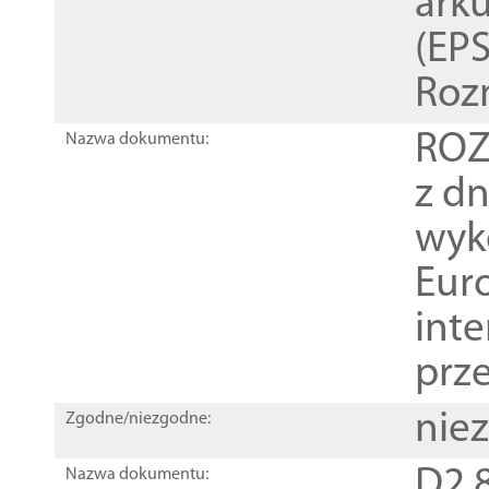
ark
(EPS
Roz
ROZ
Nazwa dokumentu:
z dn
wyk
Euro
inte
prz
nie
Zgodne/niezgodne:
D2.8
Nazwa dokumentu: