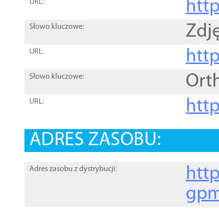
htt
URL:
Zdję
Słowo kluczowe:
htt
URL:
Ort
Słowo kluczowe:
http
URL:
ADRES ZASOBU:
http
Adres zasobu z dystrybucji:
gpm