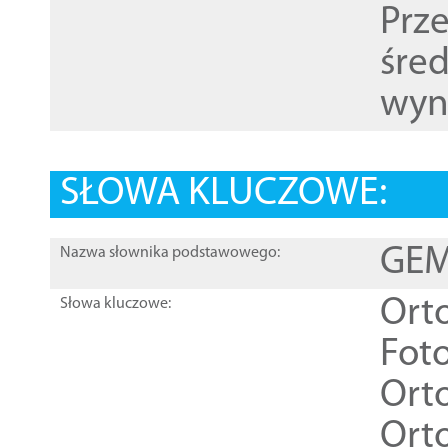
Prz
śre
wyn
SŁOWA KLUCZOWE:
GEME
Nazwa słownika podstawowego:
Ort
Słowa kluczowe:
Foto
Ort
Ort