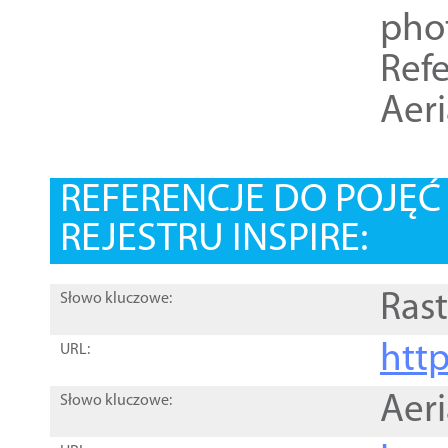
pho
Refe
Aer
REFERENCJE DO POJĘ
REJESTRU INSPIRE:
Rast
Słowo kluczowe:
htt
URL:
Aer
Słowo kluczowe: