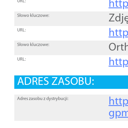
htt
URL:
Zdję
Słowo kluczowe:
htt
URL:
Ort
Słowo kluczowe:
http
URL:
ADRES ZASOBU:
http
Adres zasobu z dystrybucji:
gpm