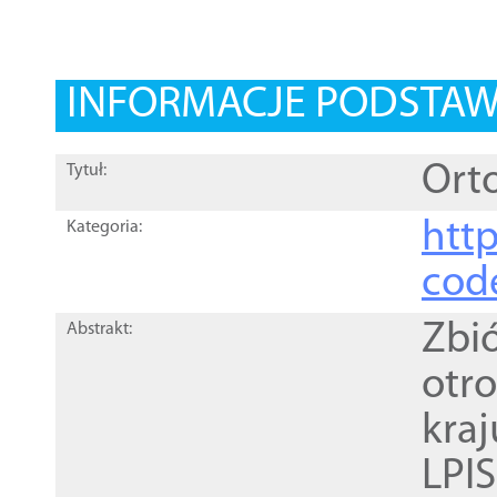
INFORMACJE PODSTA
Orto
Tytuł:
http
Kategoria:
cod
Zbi
Abstrakt:
otr
kra
LPI