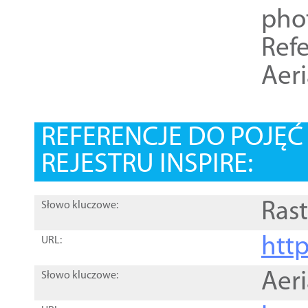
pho
Refe
Aer
REFERENCJE DO POJĘ
REJESTRU INSPIRE:
Rast
Słowo kluczowe:
htt
URL:
Aer
Słowo kluczowe: