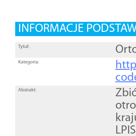
INFORMACJE PODSTA
Orto
Tytuł:
http
Kategoria:
cod
Zbi
Abstrakt:
otr
kra
LPI