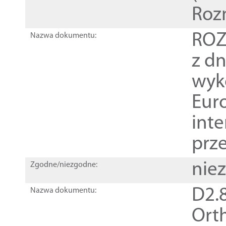
Roz
ROZ
Nazwa dokumentu:
z dn
wyk
Euro
inte
prz
nie
Zgodne/niezgodne:
D2.8
Nazwa dokumentu:
Orth