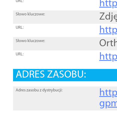
htt
URL:
Zdję
Słowo kluczowe:
htt
URL:
Ort
Słowo kluczowe:
http
URL:
ADRES ZASOBU:
http
Adres zasobu z dystrybucji:
gpm