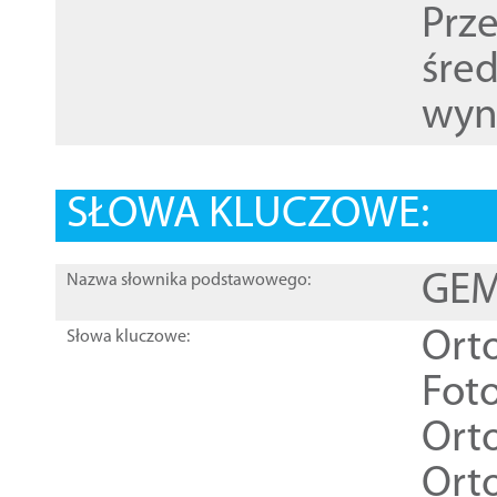
Prz
śre
wyn
SŁOWA KLUCZOWE:
GEME
Nazwa słownika podstawowego:
Ort
Słowa kluczowe:
Foto
Ort
Ort