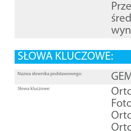
Prz
śre
wyn
SŁOWA KLUCZOWE:
GEME
Nazwa słownika podstawowego:
Ort
Słowa kluczowe:
Foto
Ort
Ort