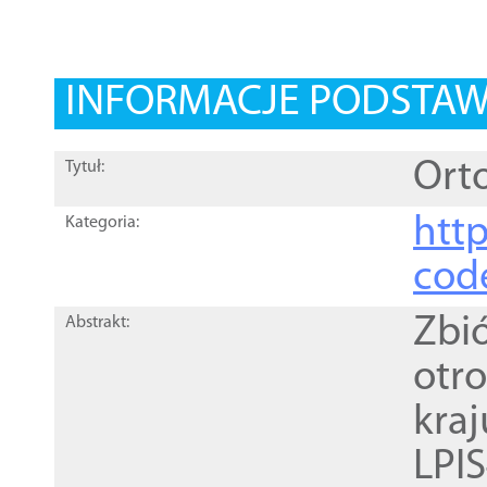
INFORMACJE PODSTA
Orto
Tytuł:
http
Kategoria:
cod
Zbi
Abstrakt:
otr
kra
LPI