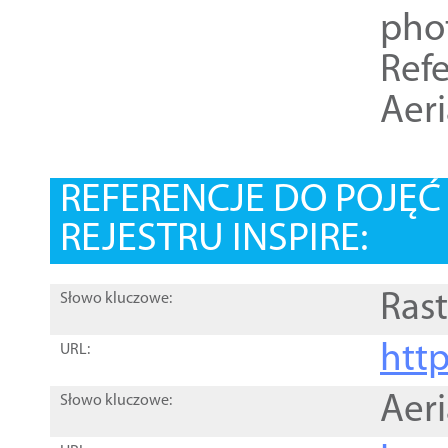
pho
Refe
Aer
REFERENCJE DO POJĘ
REJESTRU INSPIRE:
Rast
Słowo kluczowe:
htt
URL:
Aer
Słowo kluczowe: