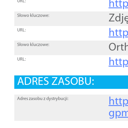
htt
URL:
Zdję
Słowo kluczowe:
htt
URL:
Ort
Słowo kluczowe:
http
URL:
ADRES ZASOBU:
http
Adres zasobu z dystrybucji:
gpm