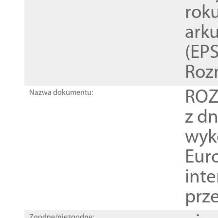
rok
ark
(EPS
Roz
ROZ
Nazwa dokumentu:
z dn
wyk
Euro
inte
prz
Zgodne/niezgodne: