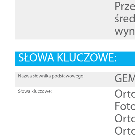
Prz
śre
wyn
SŁOWA KLUCZOWE:
GEME
Nazwa słownika podstawowego:
Ort
Słowa kluczowe:
Foto
Ort
Ort