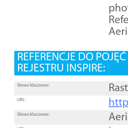
pho
Refe
Aer
REFERENCJE DO POJĘ
REJESTRU INSPIRE:
Rast
Słowo kluczowe:
htt
URL:
Aer
Słowo kluczowe: