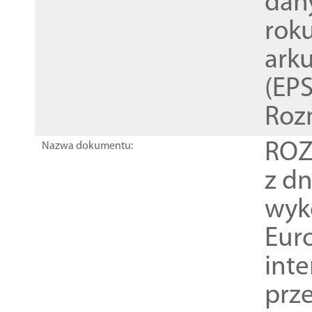
dan
rok
ark
(EPS
Roz
ROZ
Nazwa dokumentu:
z dn
wyk
Euro
inte
prz