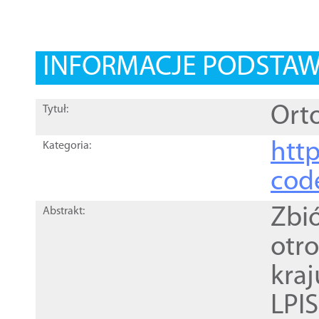
INFORMACJE PODSTA
Orto
Tytuł:
http
Kategoria:
cod
Zbi
Abstrakt:
otr
kra
LPI