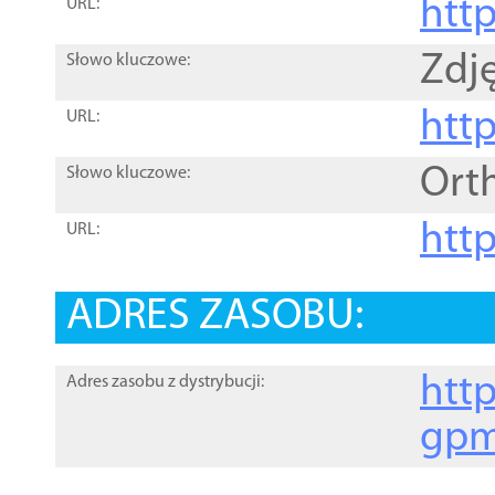
htt
URL:
Zdję
Słowo kluczowe:
htt
URL:
Ort
Słowo kluczowe:
http
URL:
ADRES ZASOBU:
http
Adres zasobu z dystrybucji:
gpm