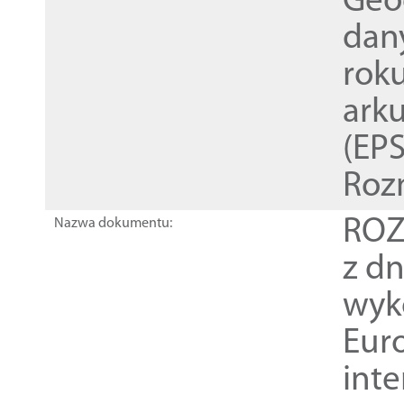
Geod
dan
rok
ark
(EPS
Roz
ROZ
Nazwa dokumentu:
z dn
wyk
Euro
inte