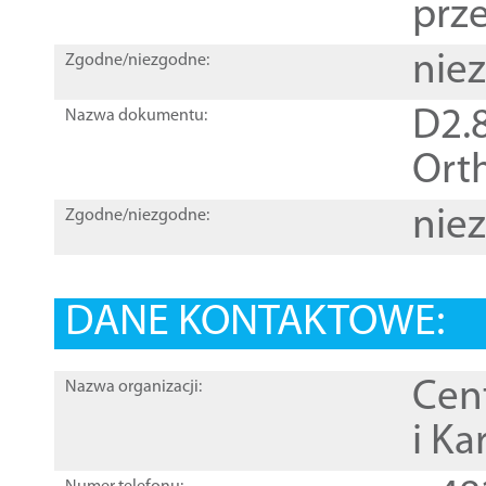
prz
nie
Zgodne/niezgodne:
D2.8
Nazwa dokumentu:
Orth
nie
Zgodne/niezgodne:
DANE KONTAKTOWE:
Cen
Nazwa organizacji:
i Ka