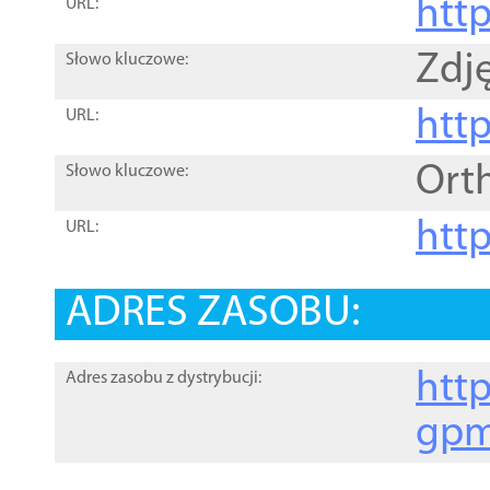
htt
URL:
Zdję
Słowo kluczowe:
htt
URL:
Ort
Słowo kluczowe:
http
URL:
ADRES ZASOBU:
http
Adres zasobu z dystrybucji:
gpm