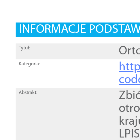
INFORMACJE PODSTA
Orto
Tytuł:
http
Kategoria:
cod
Zbi
Abstrakt:
otr
kra
LPI