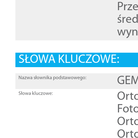
Prz
śre
wyn
SŁOWA KLUCZOWE:
GEME
Nazwa słownika podstawowego:
Ort
Słowa kluczowe:
Foto
Ort
Ort