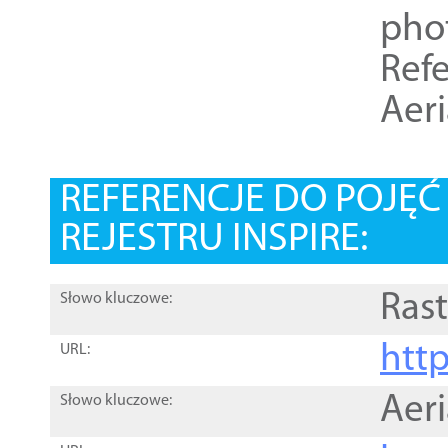
pho
Refe
Aer
REFERENCJE DO POJĘ
REJESTRU INSPIRE:
Rast
Słowo kluczowe:
htt
URL:
Aer
Słowo kluczowe: