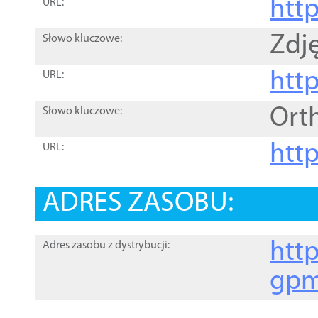
htt
URL:
Zdję
Słowo kluczowe:
htt
URL:
Ort
Słowo kluczowe:
http
URL:
ADRES ZASOBU:
http
Adres zasobu z dystrybucji:
gpm