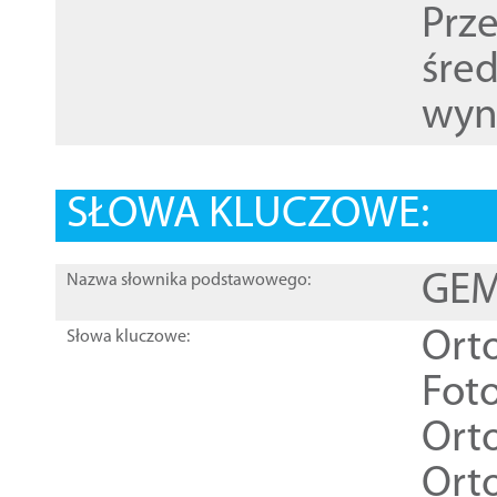
Prz
śre
wyn
SŁOWA KLUCZOWE:
GEME
Nazwa słownika podstawowego:
Ort
Słowa kluczowe:
Foto
Ort
Ort