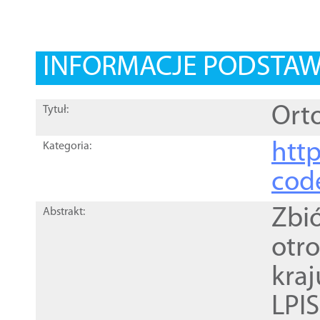
INFORMACJE PODSTA
Orto
Tytuł:
http
Kategoria:
cod
Zbi
Abstrakt:
otr
kra
LPI