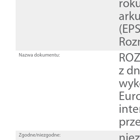
rok
ark
(EPS
Roz
ROZ
Nazwa dokumentu:
z dn
wyk
Euro
inte
prz
nie
Zgodne/niezgodne: