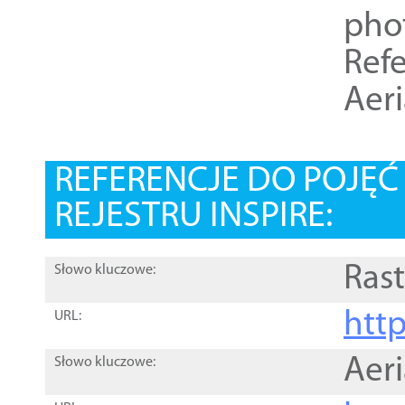
pho
Refe
Aer
REFERENCJE DO POJĘ
REJESTRU INSPIRE:
Rast
Słowo kluczowe:
htt
URL:
Aer
Słowo kluczowe: