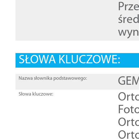
Prz
śre
wyn
SŁOWA KLUCZOWE:
GEME
Nazwa słownika podstawowego:
Ort
Słowa kluczowe:
Foto
Ort
Ort