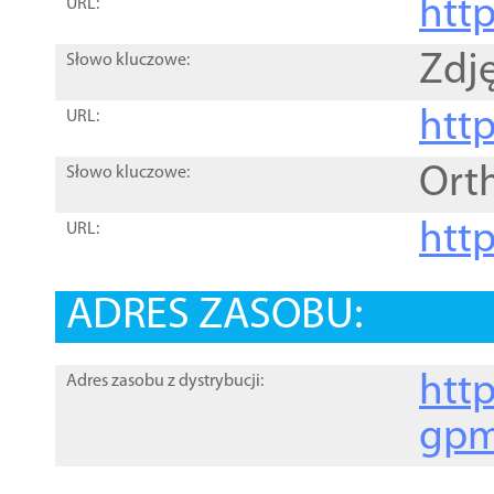
htt
URL:
Zdję
Słowo kluczowe:
htt
URL:
Ort
Słowo kluczowe:
http
URL:
ADRES ZASOBU:
http
Adres zasobu z dystrybucji:
gpm