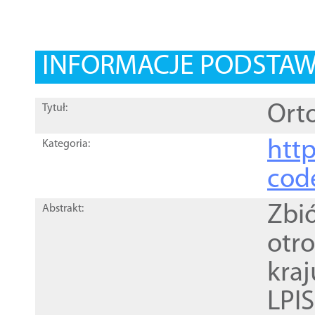
INFORMACJE PODSTA
Orto
Tytuł:
http
Kategoria:
cod
Zbi
Abstrakt:
otr
kra
LPI