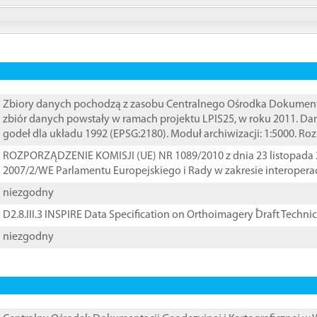
Zbiory danych pochodzą z zasobu Centralnego Ośrodka Dokumentacj
zbiór danych powstały w ramach projektu LPIS25, w roku 2011. D
godeł dla układu 1992 (EPSG:2180). Moduł archiwizacji: 1:5000. Ro
ROZPORZĄDZENIE KOMISJI (UE) NR 1089/2010 z dnia 23 listopada 
2007/2/WE Parlamentu Europejskiego i Rady w zakresie interopera
niezgodny
D2.8.III.3 INSPIRE Data Specification on Orthoimagery ֠Draft Techni
niezgodny