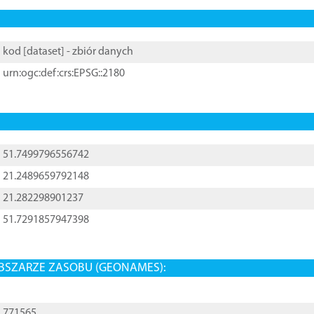
kod [
dataset
] - zbiór danych
urn:ogc:def:crs:EPSG::2180
51.7499796556742
21.2489659792148
21.282298901237
51.7291857947398
BSZARZE ZASOBU (GEONAMES):
771565