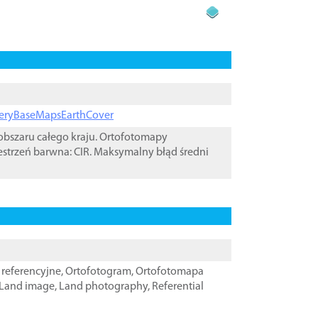
ageryBaseMapsEarthCover
bszaru całego kraju. Ortofotomapy
estrzeń barwna: CIR. Maksymalny błąd średni
referencyjne
,
Ortofotogram
,
Ortofotomapa
Land image
,
Land photography
,
Referential