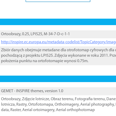
Ortoobrazy, 0.25, LPIS25, M-34-7-D-c-1-1
http://inspire.ec.europa.eu/metadata-codelist/TopicCategory/im
Zbiór danych obejmuje metadane dla otrofotomap cyfrowych dla o
pochodzącą z projektu LPIS25. Zdjęcia wykonane w roku 2011. Prz
położenia punktu na ortofotomapie wynosi 0.75m.
GEMET - INSPIRE themes, version 1.0
Ortoobrazy
,
Zdjęcie lotnicze
,
Obraz terenu
,
Fotografia terenu
,
Dane 
lotnicza
,
Rastry
,
Ortofotomapa
,
Orthoimagery
,
Aerial photography
,
data
,
Raster
,
Aerial ortoimagery
,
Aerial orthophotomap