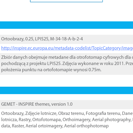
Ortoobrazy, 0.25, LPIS25, M-34-18-A-b-2-4
http://inspire.ec.europa.eu/metadata-codelist/TopicCategory/im
Zbiór danych obejmuje metadane dla otrofotomap cyfrowych dla o
pochodzącą z projektu LPIS25. Zdjęcia wykonane w roku 2011. Prz
położenia punktu na ortofotomapie wynosi 0.75m.
GEMET - INSPIRE themes, version 1.0
Ortoobrazy
,
Zdjęcie lotnicze
,
Obraz terenu
,
Fotografia terenu
,
Dane 
lotnicza
,
Rastry
,
Ortofotomapa
,
Orthoimagery
,
Aerial photography
,
data
,
Raster
,
Aerial ortoimagery
,
Aerial orthophotomap