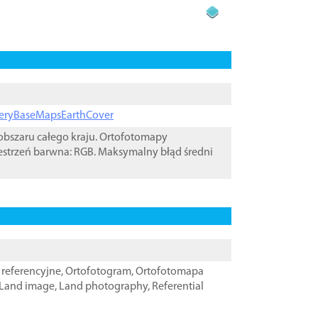
ageryBaseMapsEarthCover
bszaru całego kraju. Ortofotomapy
estrzeń barwna: RGB. Maksymalny błąd średni
referencyjne
,
Ortofotogram
,
Ortofotomapa
Land image
,
Land photography
,
Referential