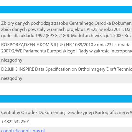
Zbiory danych pochodzą z zasobu Centralnego Ośrodka Dokumentacj
zbiór danych powstały w ramach projektu LPIS25, w roku 2011. D
godeł dla układu 1992 (EPSG:2180). Moduł archiwizacji: 1:5000. Ro
ROZPORZĄDZENIE KOMISJI (UE) NR 1089/2010 z dnia 23 listopada 
2007/2/WE Parlamentu Europejskiego i Rady w zakresie interopera
niezgodny
D2.8.III.3 INSPIRE Data Specification on Orthoimagery ֠Draft Techni
niezgodny
Centralny Ośrodek Dokumentacji Geodezyjnej i Kartograficznej w
+48225322501
codgik@codgik.gov.pl