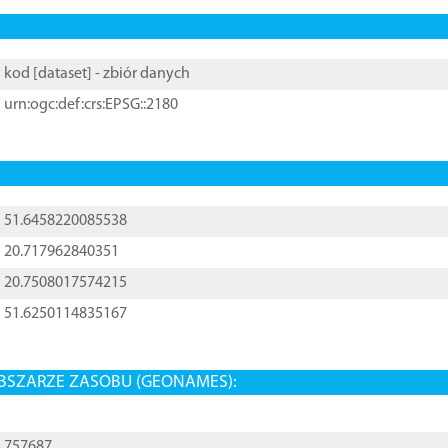
kod [
dataset
] - zbiór danych
urn:ogc:def:crs:EPSG::2180
51.6458220085538
20.717962840351
20.7508017574215
51.6250114835167
BSZARZE ZASOBU (GEONAMES):
757687