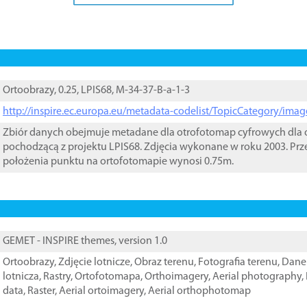
Ortoobrazy, 0.25, LPIS68, M-34-37-B-a-1-3
http://inspire.ec.europa.eu/metadata-codelist/TopicCategory/im
Zbiór danych obejmuje metadane dla otrofotomap cyfrowych dla o
pochodzącą z projektu LPIS68. Zdjęcia wykonane w roku 2003. Prz
położenia punktu na ortofotomapie wynosi 0.75m.
GEMET - INSPIRE themes, version 1.0
Ortoobrazy
,
Zdjęcie lotnicze
,
Obraz terenu
,
Fotografia terenu
,
Dane 
lotnicza
,
Rastry
,
Ortofotomapa
,
Orthoimagery
,
Aerial photography
,
data
,
Raster
,
Aerial ortoimagery
,
Aerial orthophotomap