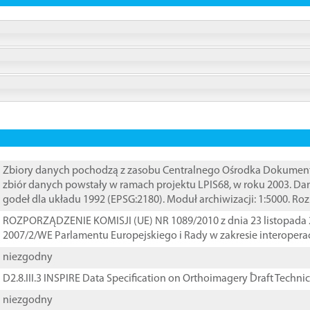
Zbiory danych pochodzą z zasobu Centralnego Ośrodka Dokumentacj
zbiór danych powstały w ramach projektu LPIS68, w roku 2003. D
godeł dla układu 1992 (EPSG:2180). Moduł archiwizacji: 1:5000. Ro
ROZPORZĄDZENIE KOMISJI (UE) NR 1089/2010 z dnia 23 listopada 
2007/2/WE Parlamentu Europejskiego i Rady w zakresie interopera
niezgodny
D2.8.III.3 INSPIRE Data Specification on Orthoimagery ֠Draft Techni
niezgodny