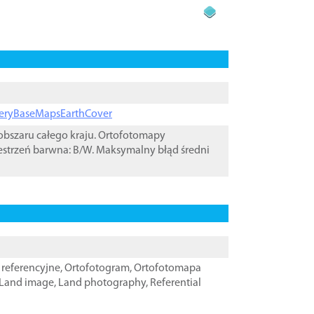
ageryBaseMapsEarthCover
bszaru całego kraju. Ortofotomapy
estrzeń barwna: B/W. Maksymalny błąd średni
referencyjne
,
Ortofotogram
,
Ortofotomapa
Land image
,
Land photography
,
Referential