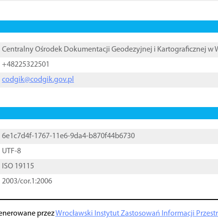
Centralny Ośrodek Dokumentacji Geodezyjnej i Kartograficznej w
+48225322501
codgik@codgik.gov.pl
6e1c7d4f-1767-11e6-9da4-b870f44b6730
UTF-8
ISO 19115
2003/cor.1:2006
enerowane przez
Wrocławski Instytut Zastosowań Informacji Przestrz