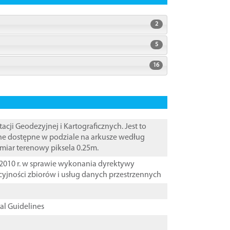
2
5
16
i Geodezyjnej i Kartograficznych. Jest to
ane dostępne w podziale na arkusze według
zmiar terenowy piksela 0.25m.
2010 r. w sprawie wykonania dyrektywy
cyjności zbiorów i usług danych przestrzennych
cal Guidelines