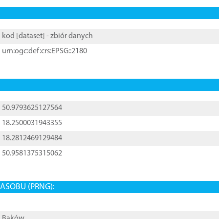
kod [
dataset
] - zbiór danych
urn:ogc:def:crs:EPSG::2180
50.9793625127564
18.2500031943355
18.2812469129484
50.9581375315062
ASOBU (PRNG):
Bąków