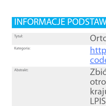
INFORMACJE PODSTA
Orto
Tytuł:
http
Kategoria:
cod
Zbi
Abstrakt:
otr
kra
LPI