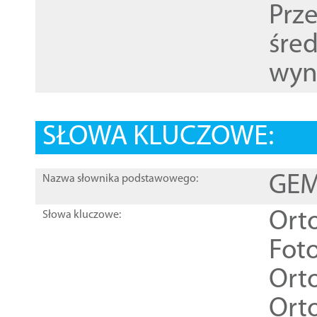
Prz
śre
wyn
SŁOWA KLUCZOWE:
GEME
Nazwa słownika podstawowego:
Ort
Słowa kluczowe:
Foto
Ort
Ort