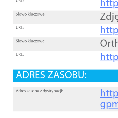
htt
URL:
Zdję
Słowo kluczowe:
htt
URL:
Ort
Słowo kluczowe:
http
URL:
ADRES ZASOBU:
http
Adres zasobu z dystrybucji:
gpm