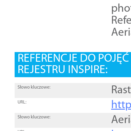
pho
Refe
Aer
REFERENCJE DO POJĘ
REJESTRU INSPIRE:
Rast
Słowo kluczowe:
htt
URL:
Aer
Słowo kluczowe: