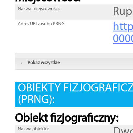
Rup
Nazwa miejscowości:
htt
Adres URI zasobu PRNG:
000
Pokaż wszystkie
OBIEKTY FIZJOGRAFIC
(PRNG):
Obiekt fizjograficzny:
Dwo
Nazwa obiektu: