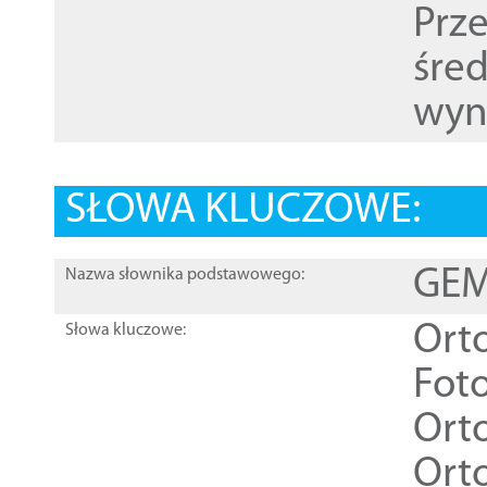
Prz
śre
wyn
SŁOWA KLUCZOWE:
GEME
Nazwa słownika podstawowego:
Ort
Słowa kluczowe:
Foto
Ort
Ort