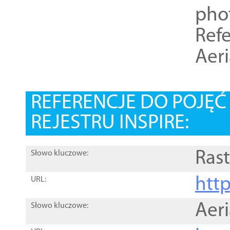
pho
Refe
Aer
REFERENCJE DO POJĘ
REJESTRU INSPIRE:
Rast
Słowo kluczowe:
htt
URL:
Aer
Słowo kluczowe: