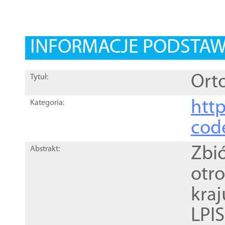
INFORMACJE PODSTA
Orto
Tytuł:
http
Kategoria:
cod
Zbi
Abstrakt:
otr
kra
LPI