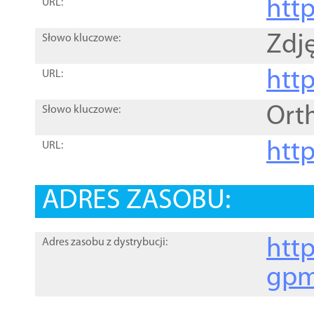
htt
URL:
Zdję
Słowo kluczowe:
htt
URL:
Ort
Słowo kluczowe:
http
URL:
ADRES ZASOBU:
http
Adres zasobu z dystrybucji:
gpm