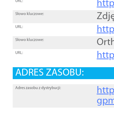
htt
URL:
Zdję
Słowo kluczowe:
htt
URL:
Ort
Słowo kluczowe:
http
URL:
ADRES ZASOBU:
http
Adres zasobu z dystrybucji:
gpm