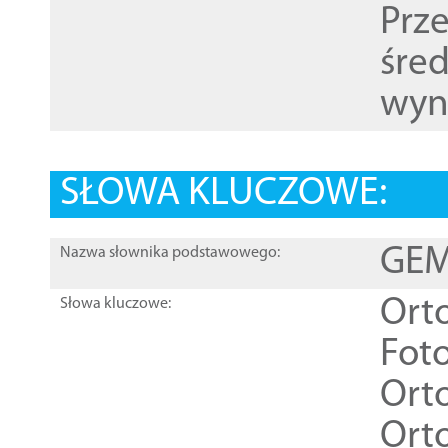
Prz
śre
wyn
SŁOWA KLUCZOWE:
GEME
Nazwa słownika podstawowego:
Ort
Słowa kluczowe:
Foto
Ort
Ort