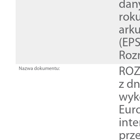
dan
rok
ark
(EPS
Roz
ROZ
Nazwa dokumentu:
z dn
wyk
Euro
inte
prz