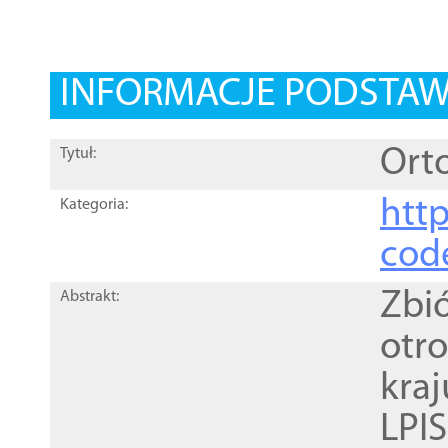
INFORMACJE PODSTA
Orto
Tytuł:
http
Kategoria:
cod
Zbi
Abstrakt:
otr
kra
LPI