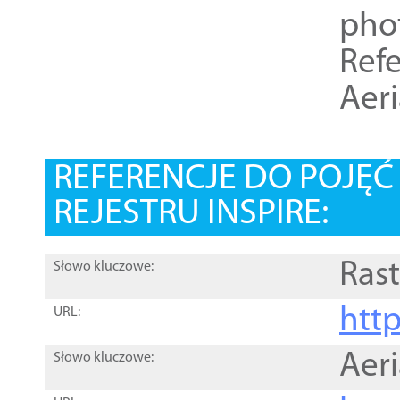
pho
Refe
Aer
REFERENCJE DO POJĘ
REJESTRU INSPIRE:
Rast
Słowo kluczowe:
htt
URL:
Aer
Słowo kluczowe: