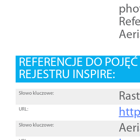
pho
Refe
Aer
REFERENCJE DO POJĘ
REJESTRU INSPIRE:
Rast
Słowo kluczowe:
htt
URL:
Aer
Słowo kluczowe: