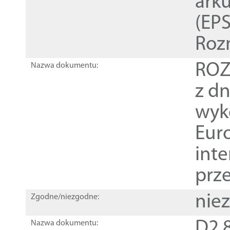
ark
(EPS
Roz
ROZ
Nazwa dokumentu:
z dn
wyk
Euro
inte
prz
nie
Zgodne/niezgodne:
D2.8
Nazwa dokumentu: