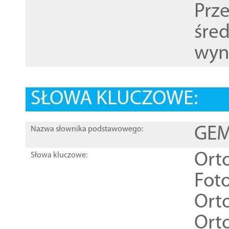
Prz
śre
wyn
SŁOWA KLUCZOWE:
GEME
Nazwa słownika podstawowego:
Ort
Słowa kluczowe:
Foto
Ort
Ort