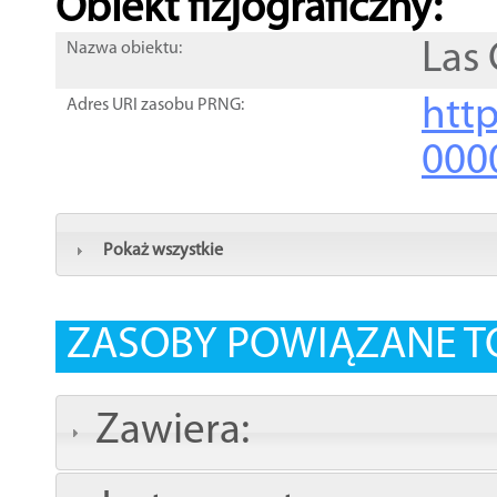
Obiekt fizjograficzny:
Las
Nazwa obiektu:
http
Adres URI zasobu PRNG:
000
Pokaż wszystkie
ZASOBY POWIĄZANE T
Zawiera: