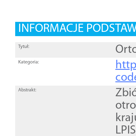
INFORMACJE PODSTA
Orto
Tytuł:
http
Kategoria:
cod
Zbi
Abstrakt:
otr
kra
LPI