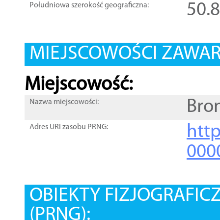
50.
Południowa szerokość geograficzna:
MIEJSCOWOŚCI ZAWART
Miejscowość:
Bro
Nazwa miejscowości:
htt
Adres URI zasobu PRNG:
000
OBIEKTY FIZJOGRAFIC
(PRNG):