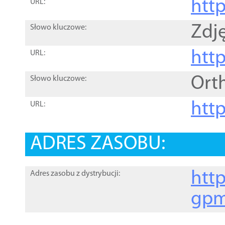
htt
URL:
Zdję
Słowo kluczowe:
htt
URL:
Ort
Słowo kluczowe:
http
URL:
ADRES ZASOBU:
http
Adres zasobu z dystrybucji:
gpm