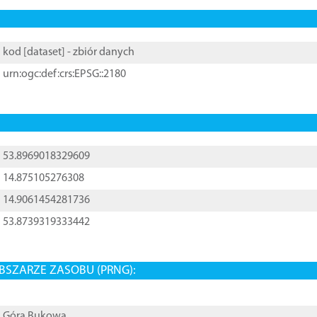
kod [
dataset
] - zbiór danych
urn:ogc:def:crs:EPSG::2180
53.8969018329609
14.875105276308
14.9061454281736
53.8739319333442
BSZARZE ZASOBU (PRNG):
Góra Bukowa