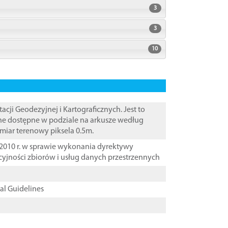
3
3
10
i Geodezyjnej i Kartograficznych. Jest to
ane dostępne w podziale na arkusze według
zmiar terenowy piksela 0.5m.
2010 r. w sprawie wykonania dyrektywy
cyjności zbiorów i usług danych przestrzennych
cal Guidelines