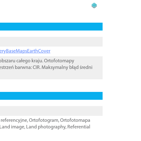
ageryBaseMapsEarthCover
bszaru całego kraju. Ortofotomapy
estrzeń barwna: CIR. Maksymalny błąd średni
referencyjne
,
Ortofotogram
,
Ortofotomapa
Land image
,
Land photography
,
Referential