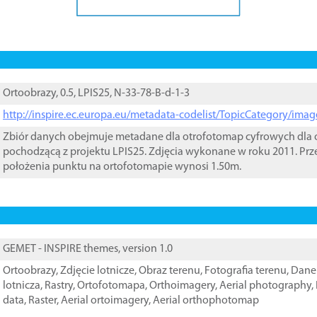
Ortoobrazy, 0.5, LPIS25, N-33-78-B-d-1-3
http://inspire.ec.europa.eu/metadata-codelist/TopicCategory/im
Zbiór danych obejmuje metadane dla otrofotomap cyfrowych dla o
pochodzącą z projektu LPIS25. Zdjęcia wykonane w roku 2011. Prz
położenia punktu na ortofotomapie wynosi 1.50m.
GEMET - INSPIRE themes, version 1.0
Ortoobrazy
,
Zdjęcie lotnicze
,
Obraz terenu
,
Fotografia terenu
,
Dane 
lotnicza
,
Rastry
,
Ortofotomapa
,
Orthoimagery
,
Aerial photography
,
data
,
Raster
,
Aerial ortoimagery
,
Aerial orthophotomap