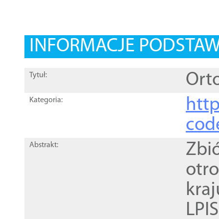
INFORMACJE PODSTA
Orto
Tytuł:
http
Kategoria:
cod
Zbi
Abstrakt:
otr
kra
LPI