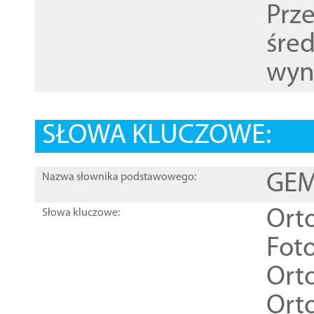
Prz
śre
wyn
SŁOWA KLUCZOWE:
GEME
Nazwa słownika podstawowego:
Ort
Słowa kluczowe:
Foto
Ort
Ort