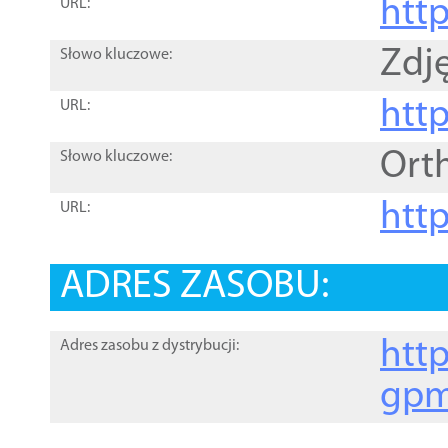
htt
URL:
Zdję
Słowo kluczowe:
htt
URL:
Ort
Słowo kluczowe:
http
URL:
ADRES ZASOBU:
http
Adres zasobu z dystrybucji:
gpm