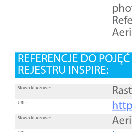
pho
Refe
Aer
REFERENCJE DO POJĘ
REJESTRU INSPIRE:
Rast
Słowo kluczowe:
htt
URL:
Aer
Słowo kluczowe: