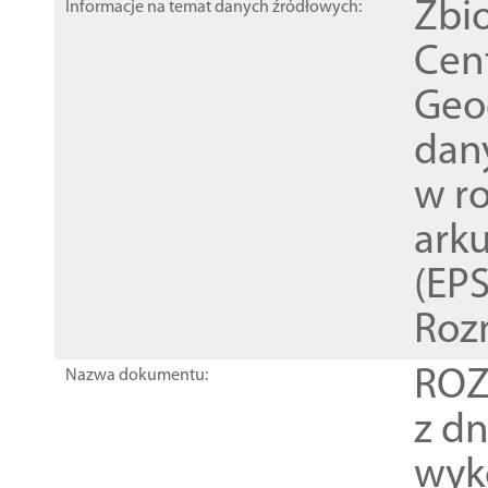
Zbi
Informacje na temat danych źródłowych:
Cen
Geod
dan
w r
ark
(EPS
Roz
ROZ
Nazwa dokumentu:
z dn
wyk