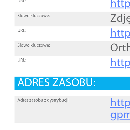
htt
URL:
Zdję
Słowo kluczowe:
htt
URL:
Ort
Słowo kluczowe:
http
URL:
ADRES ZASOBU:
http
Adres zasobu z dystrybucji:
gpm