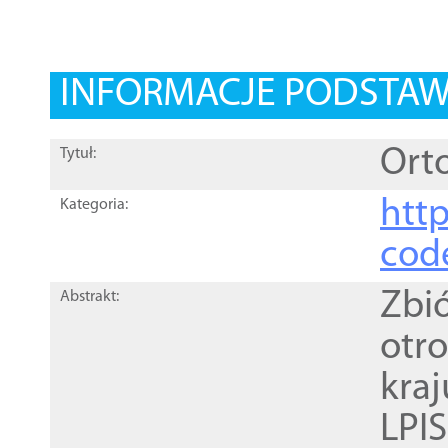
INFORMACJE PODSTA
Orto
Tytuł:
http
Kategoria:
cod
Zbi
Abstrakt:
otr
kra
LPI