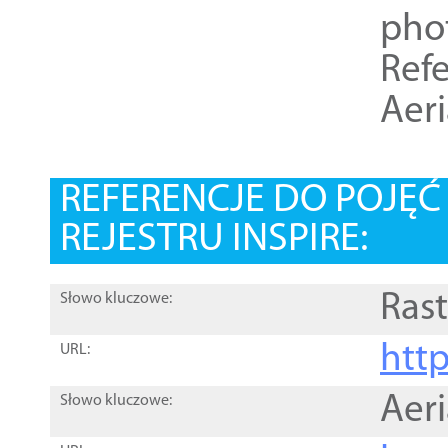
pho
Refe
Aer
REFERENCJE DO POJĘ
REJESTRU INSPIRE:
Rast
Słowo kluczowe:
htt
URL:
Aer
Słowo kluczowe: