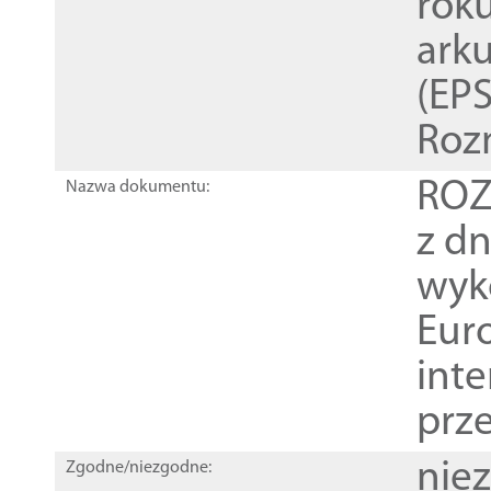
rok
ark
(EPS
Roz
ROZ
Nazwa dokumentu:
z dn
wyk
Euro
inte
prz
nie
Zgodne/niezgodne: