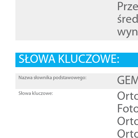
Prz
śre
wyn
SŁOWA KLUCZOWE:
GEME
Nazwa słownika podstawowego:
Ort
Słowa kluczowe:
Foto
Ort
Ort