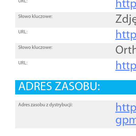
htt
URL:
Zdję
Słowo kluczowe:
htt
URL:
Ort
Słowo kluczowe:
http
URL:
ADRES ZASOBU:
http
Adres zasobu z dystrybucji:
gpm