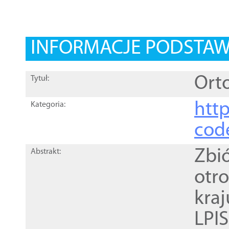
INFORMACJE PODSTA
Orto
Tytuł:
http
Kategoria:
cod
Zbi
Abstrakt:
otr
kra
LPI