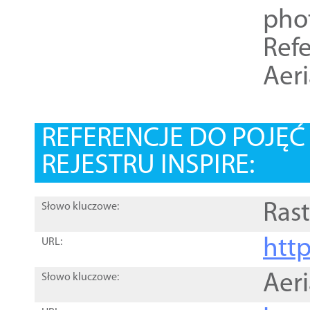
pho
Refe
Aer
REFERENCJE DO POJĘ
REJESTRU INSPIRE:
Rast
Słowo kluczowe:
htt
URL:
Aer
Słowo kluczowe: