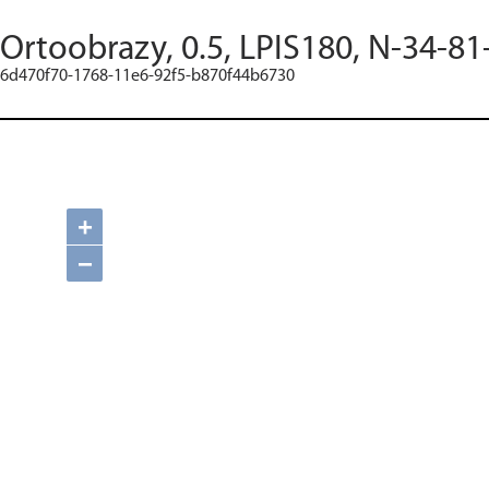
Ortoobrazy, 0.5, LPIS180, N-34-81
6d470f70-1768-11e6-92f5-b870f44b6730
+
−