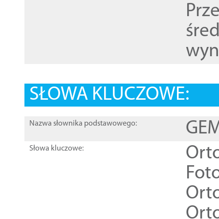
Prz
śre
wyn
SŁOWA KLUCZOWE:
GEME
Nazwa słownika podstawowego:
Ort
Słowa kluczowe:
Foto
Ort
Ort