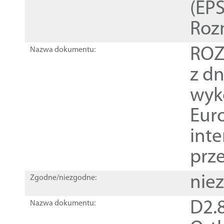
(EPS
Roz
ROZ
Nazwa dokumentu:
z dn
wyk
Euro
inte
prz
nie
Zgodne/niezgodne:
D2.8
Nazwa dokumentu: