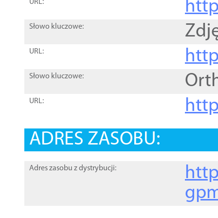
htt
URL:
Zdję
Słowo kluczowe:
htt
URL:
Ort
Słowo kluczowe:
http
URL:
ADRES ZASOBU:
http
Adres zasobu z dystrybucji:
gpm