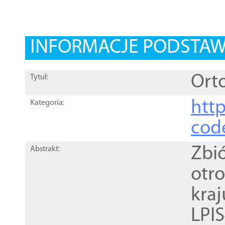
INFORMACJE PODSTA
Orto
Tytuł:
http
Kategoria:
cod
Zbi
Abstrakt:
otr
kra
LPI