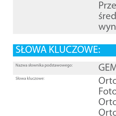
Prz
śre
wyn
SŁOWA KLUCZOWE:
GEME
Nazwa słownika podstawowego:
Ort
Słowa kluczowe:
Foto
Ort
Ort