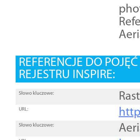
pho
Refe
Aer
REFERENCJE DO POJĘ
REJESTRU INSPIRE:
Rast
Słowo kluczowe:
htt
URL:
Aer
Słowo kluczowe: